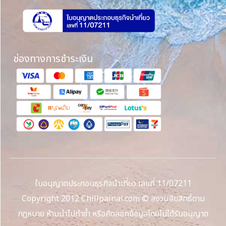
ช่องทางการชำระเงิน
ใบอนุญาตประกอบธุรกิจนำเที่ยว เลขที่ 11/07211
Copyright 2012 Chillpainai.com © สงวนลิขสิทธิ์ตาม
กฎหมาย ห้ามนำไปทำซ้ำ หรือคัดลอกข้อมูลโดยไม่ได้รับอนุญาต