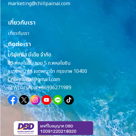
marketing@chillpainai.com
เกี่ยวกับเรา
เกี่ยวกับเรา
ติดต่อเรา
บริษัท ชิล มีเดีย จำกัด
89 พหลโยธิน ซอย 5 ถ.พหลโยธิน
แขวงพญาไท เขตพญาไท กรุงเทพ 10400
Chillpainai@gmail.com
WhatsApp
+66936271989