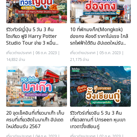
รีวิวทัวร์ญี่ปุ่น 5 วัน 3 คืน
10 ที่พักมงก๊ก(Mongkok)
โตเกียว ฟูจิ Harry Potter
ฮ่องกง ห้องดี ราคาไม่แรง ใกล้
Studio Tour จ่าย 3 หมื่น...
รถไฟฟ้าใต้ดิน อัปเดตใหม่รับ...
เที่ยวต่างประเทศ
| 06 ต.ค. 2023 |
เที่ยวต่างประเทศ
| 05 ต.ค. 2023 |
14,832 อ่าน
21,175 อ่าน
20 จุดเช็คอินที่เที่ยวมาเก๊า เก็บ
รีวิวทัวร์เที่ยวจีน 5 วัน 3 คืน
ครบที่เที่ยวฮิตในมาเก๊า อัปเดต
เที่ยวสถานที่ Unseen หุบเขา
ใหม่ต้อนรับ 2567
เทวดาวั้งเซียนกู่
เที่ยวต่างประเทศ
| 04 ต.ค. 2023 |
เที่ยวต่างประเทศ
| 02 ต.ค. 2023 |