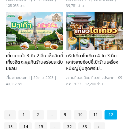
108,033 อ่าน
39,781 อ่าน
เที่ยวมาเก๊า 3 วัน 2 คืน เช็คอินที่
ทริปเที่ยวโตเกียว 4 วัน 3 คืน
เที่ยวฮิต ตะลุยกินร้านอร่อยระดับ
เอาใจสายช้อปชี้เป้าร้านเครื่อง
มิชลิน
หนังญี่ปุ่นสุดพรีเมี...
เที่ยวต่างประเทศ
| 20 ก.ย. 2023 |
สถานที่ยอดนิยม
เที่ยวต่างประเทศ
| 09
40,312 อ่าน
ส.ค. 2023 | 12,200 อ่าน
‹
1
2
...
9
10
11
12
13
14
15
...
32
33
›