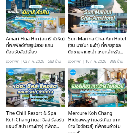
Amari Hua Hin (อมารี หัวหิน)
Sun Marina Cha-Am Hotel
ที่พักฟีลดีถ่ายรูปสวย แถม
(ซัน มารีนา ชะอำ) ที่พักสุดชิล
ต้อนรับสัตว์เลี้ยง
ติดชายหาดชะอำ เหมาะสำหรับ...
รีวิวที่พัก
| 03 ก.ค. 2026 | 583 อ่าน
รีวิวที่พัก
| 10 ก.ค. 2026 | 388 อ่าน
The Chill Resort & Spa
Mercure Koh Chang
Koh Chang (เดอะ ชิลล์ รีสอร์ต
Hideaway (เมอร์เคียว เกาะ
แอนด์ สปา เกาะช้าง) ที่พักต...
ช้าง ไฮด์อเวย์) ที่พักริมอ่าวใบ
ลาน ห้...