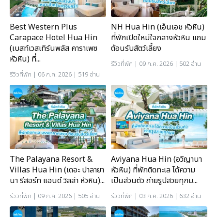
Best Western Plus
NH Hua Hin (เอ็นเอช หัวหิน)
Carapace Hotel Hua Hin
ที่พักเปิดใหม่ใจกลางหัวหิน แถม
(เบสท์เวสเทิร์นพลัส คาราเพซ
ต้อนรับสัตว์เลี้ยง
หัวหิน) ที่...
รีวิวที่พัก
| 09 ก.ค. 2026 | 502 อ่าน
รีวิวที่พัก
| 06 ก.ค. 2026 | 519 อ่าน
The Palayana Resort &
Aviyana Hua Hin (อวิญานา
Villas Hua Hin (เดอะ ปาลายา
หัวหิน) ที่พักติดทะเล ได้ความ
นา รีสอร์ท แอนด์ วิลล่า หัวหิน)...
เป็นส่วนตัว ถ่ายรูปสวยทุกม...
รีวิวที่พัก
| 09 ก.ค. 2026 | 505 อ่าน
รีวิวที่พัก
| 03 ก.ค. 2026 | 632 อ่าน