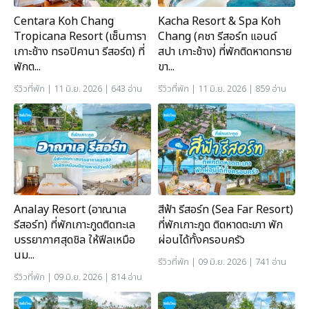
Centara Koh Chang
Kacha Resort & Spa Koh
Tropicana Resort (เซ็นทารา
Chang (คชา รีสอร์ท แอนด์
เกาะช้าง ทรอปิคานา รีสอร์ต) ที่
สปา เกาะช้าง) ที่พักติดหาดทราย
พักต...
ขา...
รีวิวที่พัก
| 11 มิ.ย. 2026 | 643 อ่าน
รีวิวที่พัก
| 11 มิ.ย. 2026 | 859 อ่าน
Analay Resort (อาณาเล
สีฟ้า รีสอร์ท (Sea Far Resort)
รีสอร์ท) ที่พักเกาะกูดติดทะเล
ที่พักเกาะกูด ติดหาดตะเภา พัก
บรรยากาศสุดชิล ให้ฟีลเหมือ
ผ่อนได้ทั้งครอบครัว
นม...
รีวิวที่พัก
| 09 มิ.ย. 2026 | 741 อ่าน
รีวิวที่พัก
| 09 มิ.ย. 2026 | 814 อ่าน