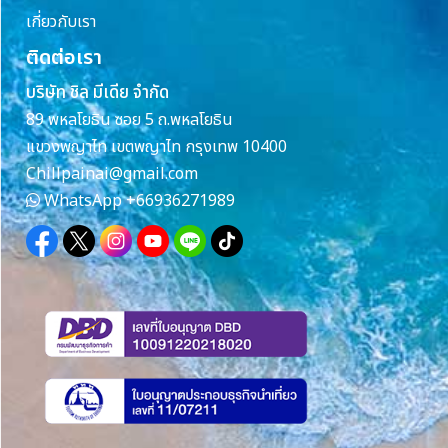
เกี่ยวกับเรา
ติดต่อเรา
บริษัท ชิล มีเดีย จำกัด
89 พหลโยธิน ซอย 5 ถ.พหลโยธิน
แขวงพญาไท เขตพญาไท กรุงเทพ 10400
Chillpainai@gmail.com
WhatsApp
+66936271989