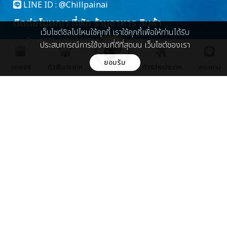
LINE ID :
@Chillpainai
ติดต่อโฆษณา ที่พัก ร้านอาหาร สินค้า
เว็บไซต์ชิลไปไหนใช้คุกกี้ เราใช้คุกกี้เพื่อให้ท่านได้รับ
คุณฝ้าย 086-448-5139
ประสบการณ์การใช้งานที่ดีที่สุดบน เว็บไซต์ของเรา
marketing@chillpainai.com
ยอมรับ
วอเชอร์
ทัวร์ในประเทศ
ทัวร์ต่างประเทศ
สอบถาม
เกี่ยวกับเรา
เกี่ยวกับเรา
ติดต่อเรา
บริษัท ชิล มีเดีย จำกัด
89 พหลโยธิน ซอย 5 ถ.พหลโยธิน
แขวงพญาไท เขตพญาไท กรุงเทพ 10400
Chillpainai@gmail.com
WhatsApp
+66936271989