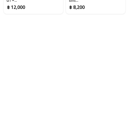
น้ำ +...
รถแ...
฿ 12,000
฿ 8,200