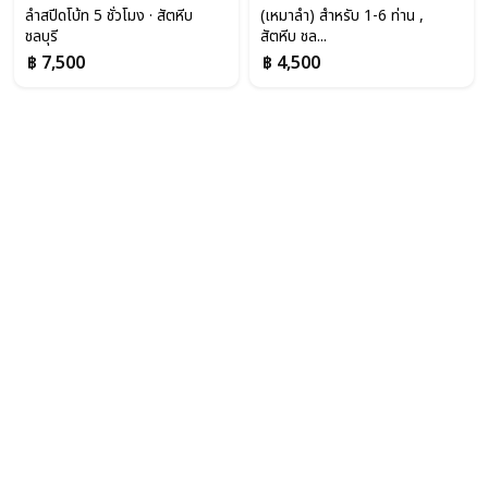
ลำสปีดโบ้ท 5 ชั่วโมง · สัตหีบ
(เหมาลำ) สำหรับ 1-6 ท่าน ,
ชลบุรี
สัตหีบ ชล...
฿ 7,500
฿ 4,500