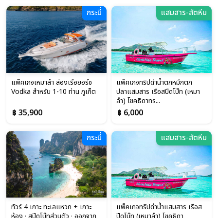
กระบี่
แสมสาร-สัตหีบ
แพ็คเกจเหมาลำ ล่องเรือยอร์ช
แพ็คเกจทริปดำน้ำตกหมึกตก
Vodka สำหรับ 1-10 ท่าน ภูเก็ต
ปลาแสมสาร เรือสปีดโบ๊ท (เหมา
ลำ) โชคธิดาทร...
฿ 35,900
฿ 6,000
กระบี่
แสมสาร-สัตหีบ
ทัวร์ 4 เกาะ ทะเลแหวก + เกาะ
แพ็คเกจทริปดำน้ำแสมสาร เรือส
ห้อง · สปีดโบ๊ทส่วนตัว · ออกจาก
ปีดโบ๊ท (เหมาลำ) โชคธิดา