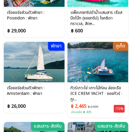
เรือยอร์ชส่วนตัวพัทยา :
แพ็คเกจทริปดำน้ำแสมสาร เรือส
Poseidon : พัทยา
ปีดโบ๊ท (จอยทริป) โชคธิดา
ทราเวล, สัตห...
฿ 29,000
฿ 600
พัทยา
ภูเก็ต
เรือยอร์ชส่วนตัวพัทยา :
ทัวร์เกาะไข่-เกาะไม้ท่อน ล่องเรือ
Amsterdam : พัทยา
ICE CREM YACHT · จอยทัวร์ ·
ภูเ...
฿ 26,000
฿ 2,465
฿ 2,900
-15%
ประหยัด ฿ 435
แสมสาร-สัตหีบ
แสมสาร-สัตหีบ