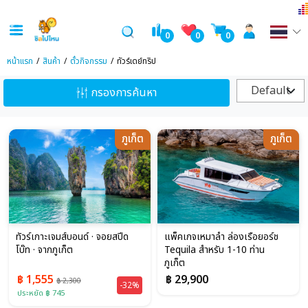
0
0
0
หน้าแรก
สินค้า
ตั๋วกิจกรรม
ทัวร์เดย์ทริป
Default
กรองการค้นหา
ภูเก็ต
ภูเก็ต
ทัวร์เกาะเจมส์บอนด์ · จอยสปีด
แพ็คเกจเหมาลำ ล่องเรือยอร์ช
โบ๊ท · จากภูเก็ต
Tequila สำหรับ 1-10 ท่าน
ภูเก็ต
฿ 1,555
฿ 29,900
฿ 2,300
-32%
ประหยัด ฿ 745