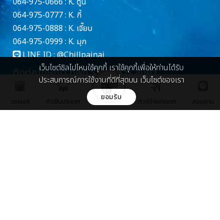
064-975-0666 : K. ตูน
064-975-0777 : K. กี้
064-975-0888 : K. เจี๊ยบ
064-975-0999 : K. มุก
LINE ID :
@Chillpainai
เว็บไซต์ชิลไปไหนใช้คุกกี้ เราใช้คุกกี้เพื่อให้ท่านได้รับ
ติดต่อโฆษณา ที่พัก ร้านอาหาร สินค้า
ประสบการณ์การใช้งานที่ดีที่สุดบน เว็บไซต์ของเรา
คุณฝ้าย 086-448-5139
ยอมรับ
วอเชอร์
ทัวร์ในประเทศ
ทัวร์ต่างประเทศ
สอบถาม
marketing@chillpainai.com
เกี่ยวกับเรา
เกี่ยวกับเรา
ติดต่อเรา
บริษัท ชิล มีเดีย จำกัด
89 พหลโยธิน ซอย 5 ถ.พหลโยธิน
แขวงพญาไท เขตพญาไท กรุงเทพ 10400