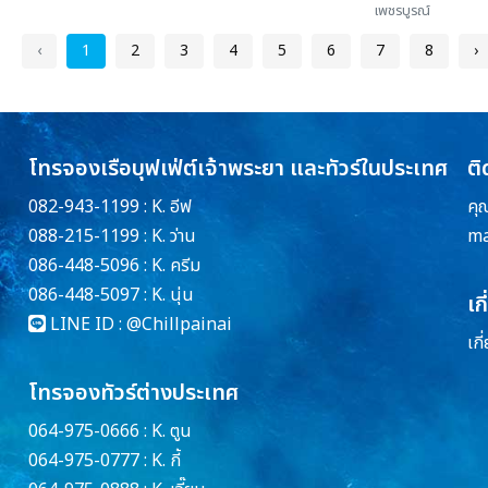
เพชรบูรณ์
‹
1
2
3
4
5
6
7
8
›
โทรจองเรือบุฟเฟ่ต์เจ้าพระยา และทัวร์ในประเทศ
ติ
082-943-1199 : K. อีฟ
คุ
088-215-1199 : K. ว่าน
ma
086-448-5096 : K. ครีม
086-448-5097 : K. นุ่น
เก
LINE ID :
@Chillpainai
เกี
โทรจองทัวร์ต่างประเทศ
064-975-0666 : K. ตูน
064-975-0777 : K. กี้