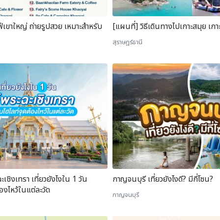
ฟ่เขาใหญ่ ถ่ายรูปสวย เหมาะสำหรับ
[แผนที่] วิธีเดินทางไปเกาะสมุย เกา
สุราษฎร์ธานี
ะเชิงเทรา เที่ยวยังไงใน 1 วัน
กาญจนบุรี เที่ยวยังไงดี? มีกี่โซน?
องไหว้ในแต่ละวัด
กาญจนบุรี