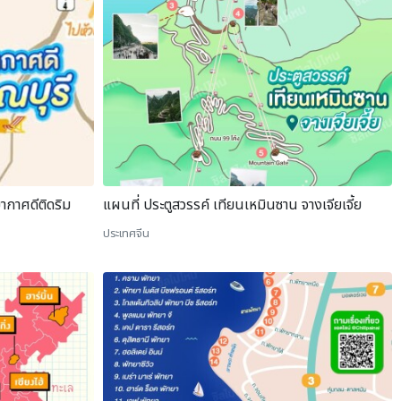
ากาศดีติดริม
แผนที่ ประตูสวรรค์ เทียนเหมินซาน จางเจียเจี้ย
ประเทศจีน