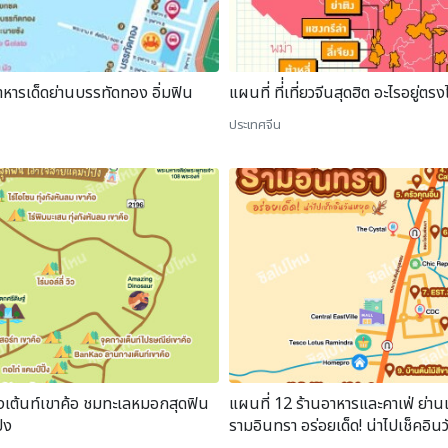
าหารเด็ดย่านบรรทัดทอง อิ่มฟิน
แผนที่ ที่่เที่ยวจีนสุดฮิต อะไรอยู่ตร
ประเทศจีน
งเต้นท์เขาค้อ ชมทะเลหมอกสุดฟิน
แผนที่ 12 ร้านอาหารและคาเฟ่ ย่าน
้ง
รามอินทรา อร่อยเด็ด! น่าไปเช็คอิน