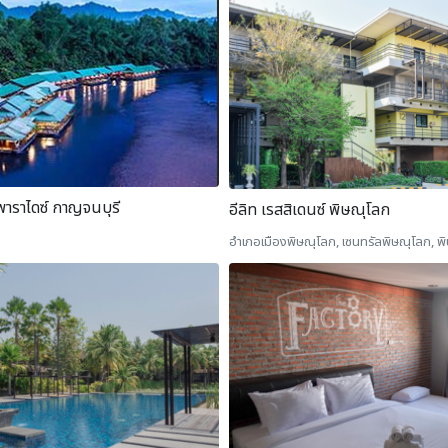
 พาราไดซ์ กาญจนบุรี
อีลิท เรสสิเดนซ์ พิษณุโลก
อำเภอเมืองพิษณุโลก, เซนทรัลพิษณุโลก, พ