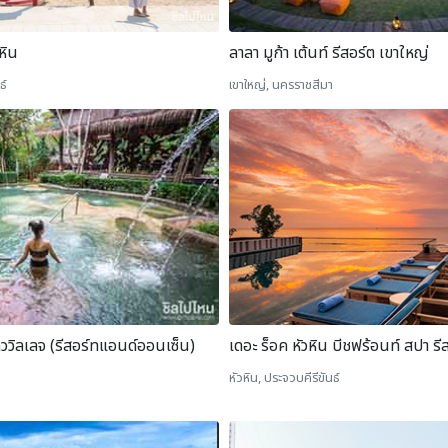
หิน
ลาลา มูก้า เต้นท์ รีสอร์ต เขาใหญ่
ธ์
เขาใหญ่, นครราชสีมา
ววิลเลจ (รีสอร์ทแอนด์ออนเซ็น)
เดอะ ร็อค หัวหิน บีชฟร้อนท์ สปา รี
หัวหิน, ประจวบคีรีขันธ์