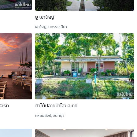
ยู เขาใหญ่
เขาใหญ่, นครราชสีมา
สอร์ท
ทิวไม้ปลายป่าโฮมสเตย์
แหลมสิงห์, จันทบุรี