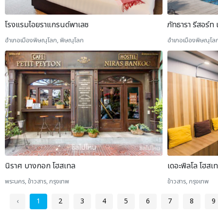
โรงแรมไอยราแกรนด์พาเลซ
ภัทธารา รีสอร์ท
อำเภอเมืองพิษณุโลก, พิษณุโลก
อำเภอเมืองพิษณุโลก
นิราศ บางกอก โฮสเทล
เดอะพิลโล โฮสเ
พระนคร, ข้าวสาร, กรุงเทพ
ข้าวสาร, กรุงเทพ
‹
1
2
3
4
5
6
7
8
9