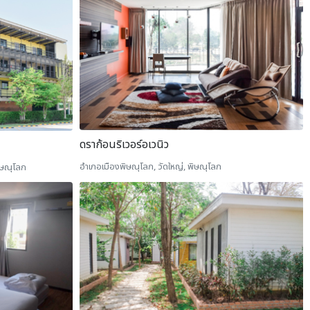
ดราก้อนริเวอร์อเวนิว
อำเภอเมืองพิษณุโลก, วัดใหญ่, พิษณุโลก
ิษณุโลก