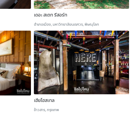
เดอะ สเตท รีสอร์ท
อำเภอเมือง, มหาวิทยาลัยนเรศวร, พิษณุโลก
เฮียโฮสเทล
ข้าวสาร, กรุงเทพ