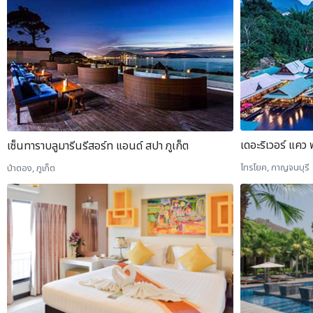
เดอะริเวอร์ แคว
เซ็นทาราบลูมารีนรีสอร์ท แอนด์ สปา ภูเก็ต
ไทรโยค, กาญจนบุรี
ป่าตอง, ภูเก็ต