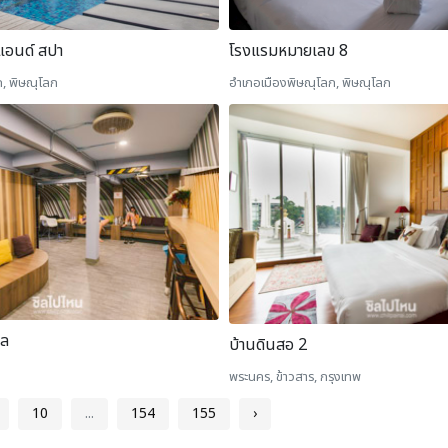
 แอนด์ สปา
โรงแรมหมายเลข 8
, พิษณุโลก
อำเภอเมืองพิษณุโลก, พิษณุโลก
ทล
บ้านดินสอ 2
พระนคร, ข้าวสาร, กรุงเทพ
10
...
154
155
›