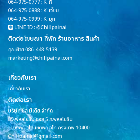
064-975-0777 : K. กี้
064-975-0888 : K. เจี๊ยบ
064-975-0999 : K. มุก
LINE ID :
@Chillpainai
ติดต่อโฆษณา ที่พัก ร้านอาหาร สินค้า
คุณฝ้าย 086-448-5139
marketing@chillpainai.com
เกี่ยวกับเรา
เกี่ยวกับเรา
ติดต่อเรา
บริษัท ชิล มีเดีย จำกัด
89 พหลโยธิน ซอย 5 ถ.พหลโยธิน
แขวงพญาไท เขตพญาไท กรุงเทพ 10400
Chillpainai@gmail.com