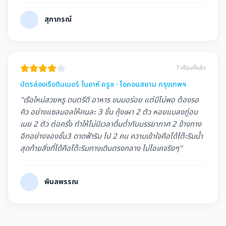
สุภาภรณ์
7 เดือนที่แล้ว
บัตรล่องเรือดินเนอร์ โนอาห์ ครูซ · ไอคอนสยาม กรุงเทพฯ
"เรือใหม่สวยหรู ดนตรีดี อาหาร ขนมอร่อย แต่มีไม่พอ ต้องรอ
คิว อย่างแซลมอลให้คนละ 3 ชิ้น กุ้งเผา 2 ตัว หอยแมลงภู่อบ
เนย 2 ตัว ต่อครั้ง ทำให้ไม่มีเวลาดื่มด่ำกับบรรยากาศ 2 ข้างทาง
อีกอย่างจองชั้น3 ดาดฟ้าริม ไป 2 คน ความเข้าใจคือได้โต๊ะริมน้ำ
สุดท้ายสิ่งที่ได้คือโต๊ะริมทางเดินตรงกลาง ไม่โอเคจริงๆ"
พิมลพรรณ