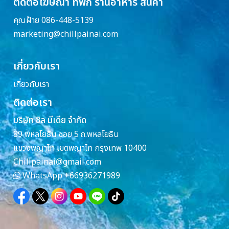
ติดต่อโฆษณา ที่พัก ร้านอาหาร สินค้า
คุณฝ้าย 086-448-5139
marketing@chillpainai.com
เกี่ยวกับเรา
เกี่ยวกับเรา
ติดต่อเรา
บริษัท ชิล มีเดีย จำกัด
89 พหลโยธิน ซอย 5 ถ.พหลโยธิน
แขวงพญาไท เขตพญาไท กรุงเทพ 10400
Chillpainai@gmail.com
WhatsApp
+66936271989