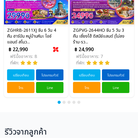
ZGHRB-2611XJ จีน 6 วัน 4
ZGPVG-2644HO จีน 5 วัน 3
คืน ฮาร์บิน หมู่บ้านหิมะ ไอซ์
คืน เซี่ยงไฮ้ ดิสนีย์แลนด์ (ไม่ลง
แอนด์ สโนว...
ร้าน-รว...
฿ 22,990
฿ 24,990
ฟรีมื้ออาหาร: 8
ฟรีมื้ออาหาร: 7
ที่พัก:
ที่พัก:
เปรียบเทียบ
โปรแกรมทัวร์
เปรียบเทียบ
โปรแกรมทัวร์
โทร
Line
โทร
Line
รีวิวจากลูกค้า