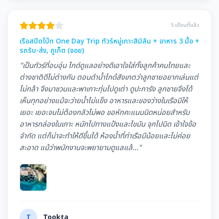
5 เดือนที่แล้ว
เรือสปีดโบ๊ท One Day Trip ทัวร์หมู่เกาะสิมิลัน + อาหาร 3 มื้อ +
รถรับ-ส่ง, ภูเก็ต (จอย)
"เป็นทัวร์ที่อบอุ่น ไกด์ดูแลอย่างดีเอาใจใส่ทั้งลูกค้าคนไทยและ
ต่างชาติดีไม่ต่างกัน ตอนดำนํ้าไกด๋สังเกตว่าลูกชายอยากเล่นแต่
ไม่กล้า จึงมาชวนและพาเกาะทุ่นไปดูเต่า ดูปะการัง ลูกชายจึงได้
เห็นทุกอย่างแม้จะว่ายนํ้าไม่แข็ง อาหารและของว่างในเรือมีให้
เยอะ เยอะจนไม่ต้องกลัวไม่พอ ขอหักคะแนนนิดหน่อยสำหรับ
อาหารกล่องในเกาะ หนักไปทางแป้งและไขมัน จุกไปนิด เข้าใจข้อ
จำกัด แต่ก็น่าจะทำให้ดีขึ้นได้ ห้องนํ้าที่ท่าเรือมีน้อยและไม่ค่อย
สะอาด แม้ว่าพนักงานจะพยายามดูแลแล้..."
T
Tookta