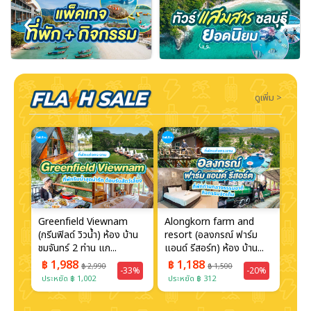
‹
›
ดูเพิ่ม >
Greenfield Viewnam
Alongkorn farm and
Kae
(กรีนฟิลด์ วิวน้ำ) ห้อง บ้าน
resort (อลงกรณ์ ฟาร์ม
Boa
...
ชมจันทร์ 2 ท่าน แก...
แอนด์ รีสอร์ท) ห้อง บ้าน...
Reso
เฮ้าส
฿ 1,988
฿ 1,188
฿ 
฿ 2,990
฿ 1,500
30%
-33%
-20%
ประหยัด ฿ 1,002
ประหยัด ฿ 312
ประห