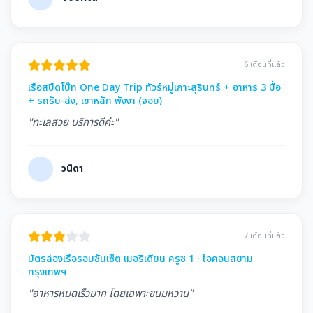
6 เดือนที่แล้ว
เรือสปีดโบ๊ท One Day Trip ทัวร์หมู่เกาะสุรินทร์ + อาหาร 3 มื้อ
+ รถรับ-ส่ง, เขาหลัก พังงา (จอย)
"ทะเลสวย บริการดีค่ะ"
วนิดา
7 เดือนที่แล้ว
บัตรล่องเรือรอบซันเซ็ต เมอริเดียน ครูซ 1 · ไอคอนสยาม
กรุงเทพฯ
"อาหารหมดเร็วมาก โดยเฉพาะขนมหวาน"