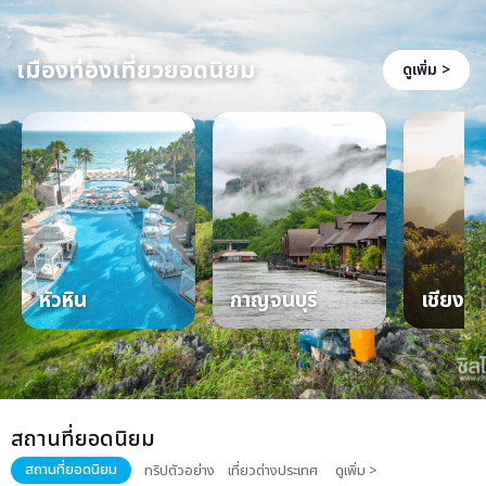
เมืองท่องเที่ยวยอดนิยม
ดูเพิ่ม >
หัวหิน
กาญจนบุรี
เชียงให
สถานที่ยอดนิยม
สถานที่ยอดนิยม
ทริปตัวอย่าง
เที่ยวต่างประเทศ
ดูเพิ่ม >