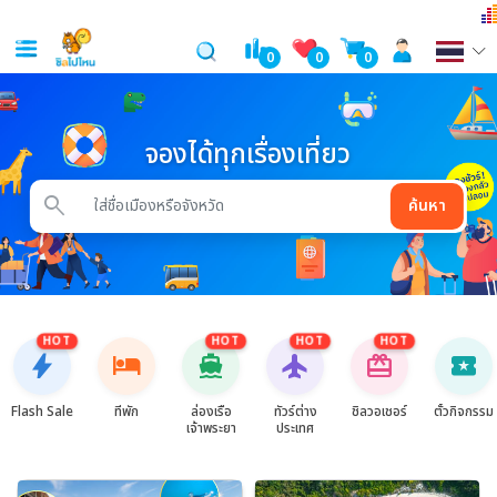
0
0
0
จองได้ทุกเรื่องเที่ยว
search
ค้นหา
HOT
HOT
HOT
HOT
bolt
hotel
directions_boat
flight
card_giftcard
local_activity
Flash Sale
ที่พัก
ล่องเรือ
ทัวร์ต่าง
ชิลวอเชอร์
ตั๋วกิจกรรม
เจ้าพระยา
ประเทศ