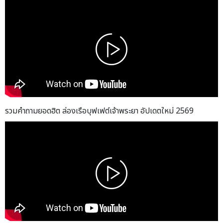
รวมคำถามยอดฮิต ล่องเรือบุฟเฟต์เจ้าพระยา อัปเดตใหม่ 2569