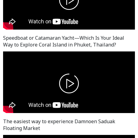
Speedboat or Catamaran Yacht—Which Is Your Ideal
Way to Explore Coral Island in Phuket, Thailand?
The easiest way to experience Damnoen Saduak
Floating Market