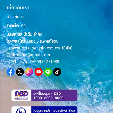
เกี่ยวกับเรา
เกี่ยวกับเรา
ติดต่อเรา
บริษัท ชิล มีเดีย จำกัด
89 พหลโยธิน ซอย 5 ถ.พหลโยธิน
แขวงพญาไท เขตพญาไท กรุงเทพ 10400
Chillpainai@gmail.com
WhatsApp
+66936271989