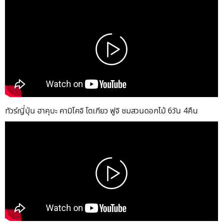
ทัวร์ญี่ปุ่น ฮาคุบะ คามิโคจิ โตเกียว ฟูจิ ชมสวนดอกไม้ 6วัน 4คืน