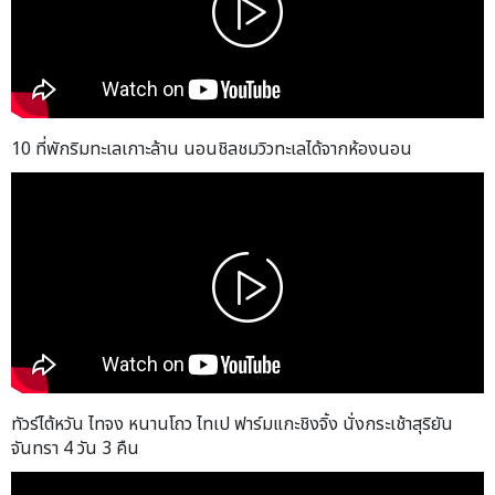
10 ที่พักริมทะเลเกาะล้าน นอนชิลชมวิวทะเลได้จากห้องนอน
ทัวร์ไต้หวัน ไทจง หนานโถว ไทเป ฟาร์มแกะชิงจิ้ง นั่งกระเช้าสุริยัน
จันทรา 4 วัน 3 คืน