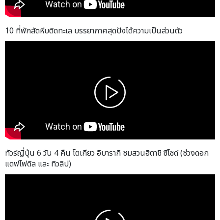
10 ที่พักสัตหีบติดทะเล บรรยากาศสุดปังได้ความเป็นส่วนตัว
ทัวร์ญี่ปุ่น 6 วัน 4 คืน โตเกียว อิบารากิ ชมสวนฮิตาชิ ซีไซด์ (ช่วงดอก
แดฟโฟดิล และ ทิวลิป)