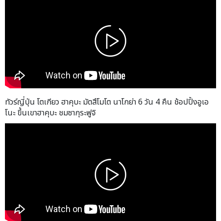
ทัวร์ญี่ปุ่น โตเกียว ฮาคุบะ มัตสึโมโต นาโกย่า 6 วัน 4 คืน ช้อปปิ้งอูเอ
โนะ ขึ้นเขาฮาคุบะ ชมซากุระฟูจิ