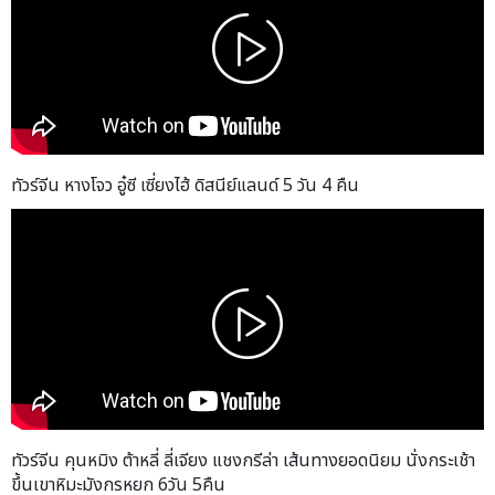
ทัวร์จีน หางโจว อู๋ซี เซี่ยงไฮ้ ดิสนีย์แลนด์ 5 วัน 4 คืน
ทัวร์จีน คุนหมิง ต้าหลี่ ลี่เจียง แชงกรีล่า เส้นทางยอดนิยม นั่งกระเช้า
ขึ้นเขาหิมะมังกรหยก 6วัน 5คืน