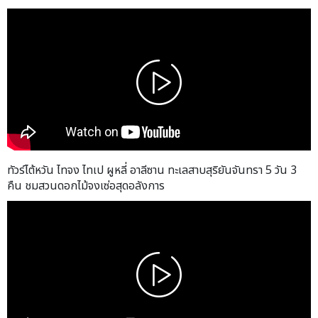
ทัวร์ไต้หวัน ไทจง ไทเป ผูหลี่ อาลีซาน ทะเลสาบสุริยันจันทรา 5 วัน 3
คืน ชมสวนดอกไม้จงเซ่อสุดอลังการ