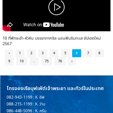
10 ที่พักชะอำ-หัวหิน บรรยากาศชิล นอนฟินริมทะเล อัปเดตใหม่
2567
‹
1
2
3
4
5
6
7
8
9
10
...
75
76
›
โทรจองเรือบุฟเฟ่ต์เจ้าพระยา และทัวร์ในประเทศ
082-943-1199 : K. อีฟ
088-215-1199 : K. ว่าน
086-448-5096 : K. ครีม