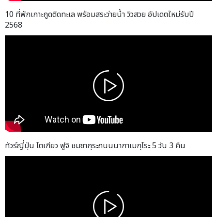
10 ที่พักเกาะกูดติดทะเล พร้อมสระว่ายน้ำ วิวสวย อัปเดตใหม่รับปี
2568
ทัวร์ญี่ปุ่น โตเกียว ฟูจิ ชมซากุระถนนนากาเมกุโระ 5 วัน 3 คืน