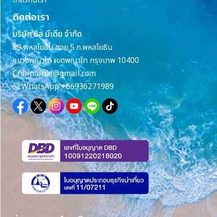
ติดต่อเรา
บริษัท ชิล มีเดีย จำกัด
89 พหลโยธิน ซอย 5 ถ.พหลโยธิน
แขวงพญาไท เขตพญาไท กรุงเทพ 10400
Chillpainai@gmail.com
WhatsApp
+66936271989