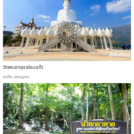
วัดพระธาตุผาซ่อนแก้ว
เขาค้อ, เพชรบูรณ์