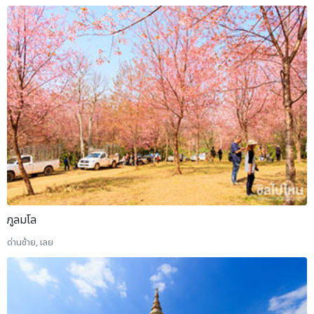
ภูลมโล
ด่านซ้าย, เลย