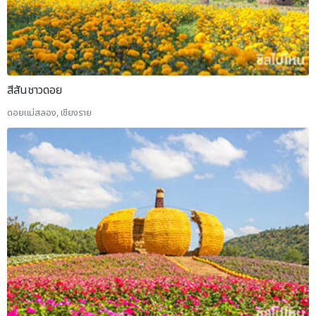
สีสันชาวดอย
ดอยแม่สลอง, เชียงราย