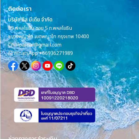
ติดต่อเรา
บริษัท ชิล มีเดีย จำกัด
89 พหลโยธิน ซอย 5 ถ.พหลโยธิน
แขวงพญาไท เขตพญาไท กรุงเทพ 10400
Chillpainai@gmail.com
WhatsApp
+66936271989
ช่องทางการชำระเงิน