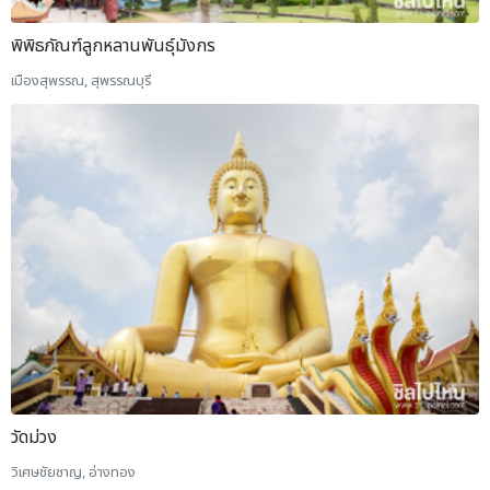
พิพิธภัณฑ์ลูกหลานพันธุ์มังกร
เมืองสุพรรณ, สุพรรณบุรี
วัดม่วง
วิเศษชัยชาญ, อ่างทอง