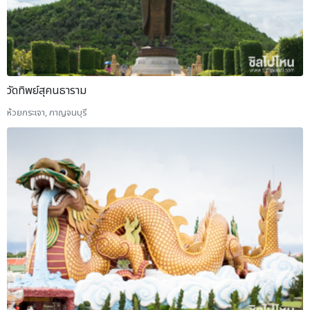
วัดทิพย์สุคนธาราม
ห้วยกระเจา, กาญจนบุรี