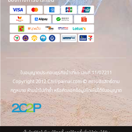
ใบอนุญาตประกอบธุรกิจนำเที่ยว เลขที่ 11/07211
Copyright 2012 Chillpainai.com © สงวนลิขสิทธิ์ตาม
กฎหมาย ห้ามนำไปทำซ้ำ หรือคัดลอกข้อมูลโดยไม่ได้รับอนุญาต