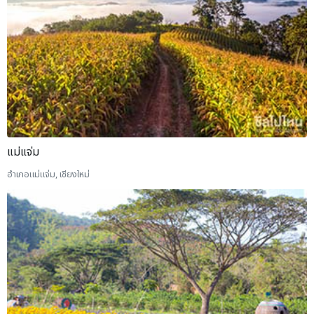
แม่แจ่ม
อำเภอแม่แจ่ม, เชียงใหม่