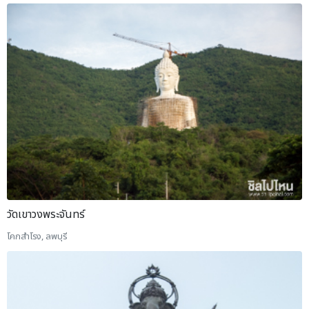
วัดเขาวงพระจันทร์
โคกสำโรง, ลพบุรี