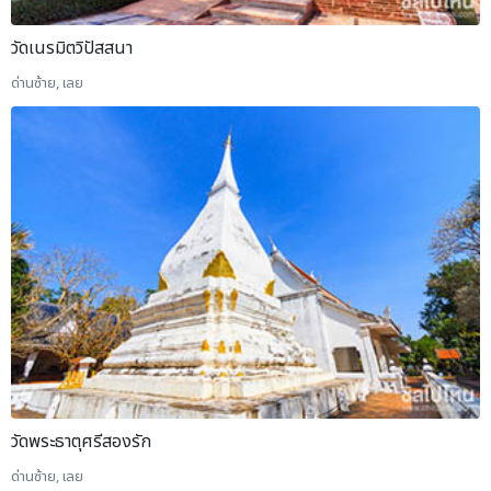
วัดเนรมิตวิปัสสนา
ด่านซ้าย, เลย
วัดพระธาตุศรีสองรัก
ด่านซ้าย, เลย