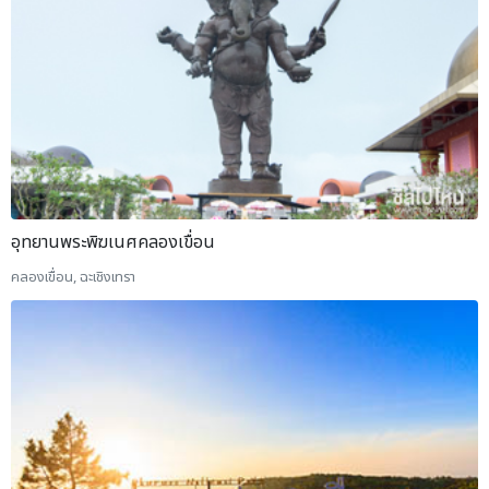
อุทยานพระพิฆเนศคลองเขื่อน
คลองเขื่อน, ฉะเชิงเทรา