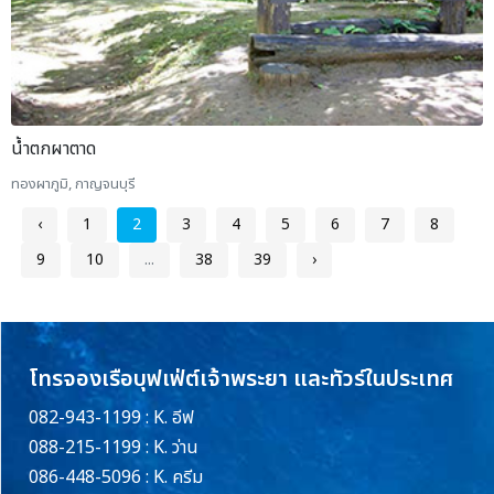
น้ำตกผาตาด
ทองผาภูมิ, กาญจนบุรี
‹
1
2
3
4
5
6
7
8
9
10
...
38
39
›
โทรจองเรือบุฟเฟ่ต์เจ้าพระยา และทัวร์ในประเทศ
082-943-1199 : K. อีฟ
088-215-1199 : K. ว่าน
086-448-5096 : K. ครีม