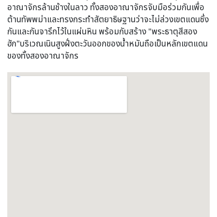
อาณาจักรล้านช้างในลาว ทั้งสองอาณาจักรจับมือร่วมกันเพื่อ
ต้านทัพพม่าและทรงกระทำสัตยาธิษฐานว่าจะไม่ล่วงเขตแดนซึ่ง
กันและกันจารึกไว้ในแผ่นหิน พร้อมกับสร้าง "พระธาตุสีสอง
ฮัก"บริเวณเนินสูงฝั่งตะวันออกของน้ำหมันถือเป็นหลักเขตแดน
ของทั้งสองอาณาจักร