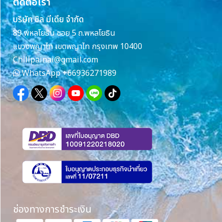
ติดต่อเรา
บริษัท ชิล มีเดีย จำกัด
89 พหลโยธิน ซอย 5 ถ.พหลโยธิน
แขวงพญาไท เขตพญาไท กรุงเทพ 10400
Chillpainai@gmail.com
WhatsApp
+66936271989
ช่องทางการชำระเงิน