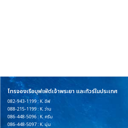
โทรจองเรือบุฟเฟ่ต์เจ้าพระยา และทัวร์ในประเทศ
082-943-1199 : K. อีฟ
088-215-1199 : K. ว่าน
086-448-5096 : K. ครีม
086-448-5097 : K. นุ่น