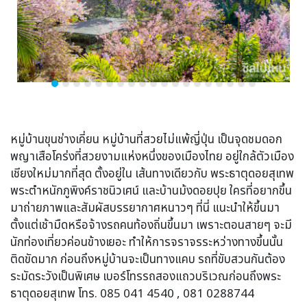
หมู่บ้านขุนช่างเคี่ยน หมู่บ้านที่สวยไม่แพ้ญี่ปุ่น เป็นจุดชมดอก
พญาเสือโคร่งที่สวยงามแห่งหนึ่งของเมืองไทย อยู่ใกล้ตัวเมือง
เชียงใหม่มากที่สุด ตั้งอยู่ใน เส้นทางเดียวกับ พระธาตุดอยสุเทพ
พระตำหนักภูพิงค์ราชนิวเศน์ และบ้านม้งดอยปุย ใครที่อยากขึ้น
มาถ่ายภาพและสัมผัสบรรยากาศหนาวๆ ที่นี่ แนะนำให้ขึ้นมา
ตั้งแต่เช้ามืดหรือจ้างรถคนท้องถิ่นขึ้นมา เพราะตอนสายๆ จะมี
นักท่องเที่ยวค่อนข้างเยอะ ทำให้การจราจรระหว่างทางขึ้นนั้น
ติดขัดมาก ก่อนถึงหมู่บ้านจะเป็นทางแคบ รถที่ขับสวนกันต้อง
ระมัดระวังเป็นพิเศษ เบอร์โทรรถสองแถวบริเวณก่อนถึงพระ
ธาตุดอยสุเทพ โทร. 085 041 4540 , 081 0288744