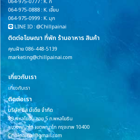
064-975-0777 : K. กี้
064-975-0888 : K. เจี๊ยบ
064-975-0999 : K. มุก
LINE ID :
@Chillpainai
ติดต่อโฆษณา ที่พัก ร้านอาหาร สินค้า
คุณฝ้าย 086-448-5139
marketing@chillpainai.com
เกี่ยวกับเรา
เกี่ยวกับเรา
ติดต่อเรา
บริษัท ชิล มีเดีย จำกัด
89 พหลโยธิน ซอย 5 ถ.พหลโยธิน
แขวงพญาไท เขตพญาไท กรุงเทพ 10400
Chillpainai@gmail.com