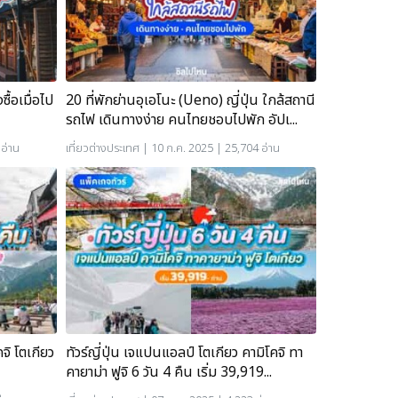
ซื้อเมื่อไป
20 ที่พักย่านอุเอโนะ (Ueno) ญี่ปุ่น ใกล้สถานี
รถไฟ เดินทางง่าย คนไทยชอบไปพัก อัปเ...
อ่าน
เที่ยวต่างประเทศ
| 10 ก.ค. 2025 | 25,704 อ่าน
คจิ โตเกียว
ทัวร์ญี่ปุ่น เจแปนแอลป์ โตเกียว คามิโคจิ ทา
คายาม่า ฟูจิ 6 วัน 4 คืน เริ่ม 39,919...