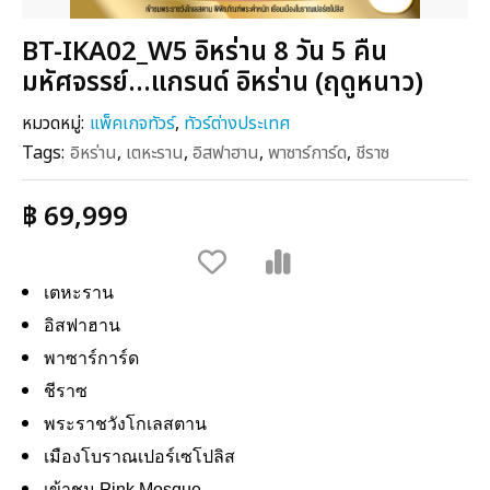
BT-IKA02_W5 อิหร่าน 8 วัน 5 คืน
มหัศจรรย์...แกรนด์ อิหร่าน (ฤดูหนาว)
หมวดหมู่:
แพ็คเกจทัวร์
,
ทัวร์ต่างประเทศ
Tags:
อิหร่าน
,
เตหะราน
,
อิสฟาฮาน
,
พาซาร์การ์ด
,
ชีราซ
฿ 69,999
เตหะราน
อิสฟาฮาน
พาซาร์การ์ด
ชีราซ
พระราชวังโกเลสตาน
เมืองโบราณเปอร์เซโปลิส
เข้าชม Pink Mosque