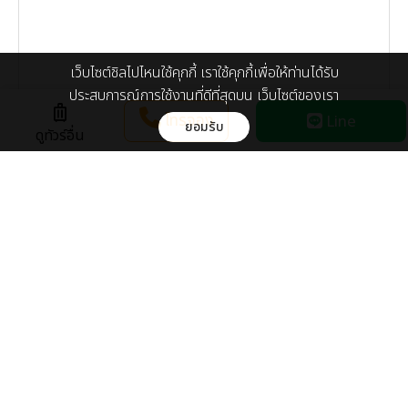
เว็บไซต์ชิลไปไหนใช้คุกกี้ เราใช้คุกกี้เพื่อให้ท่านได้รับ
ประสบการณ์การใช้งานที่ดีที่สุดบน เว็บไซต์ของเรา
luggage
โทรจอง
Line
ยอมรับ
ดูทัวร์อื่น