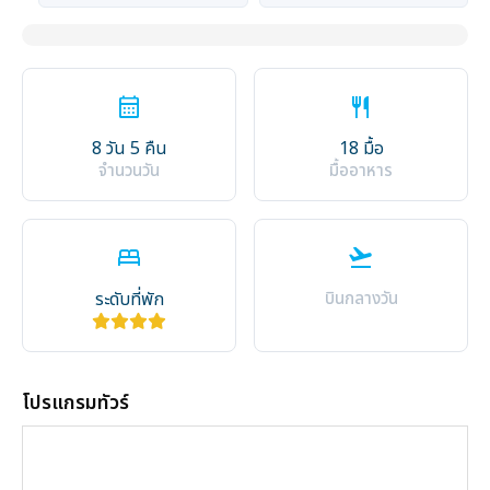
calendar_month
restaurant
8 วัน 5 คืน
18 มื้อ
จำนวนวัน
มื้ออาหาร
bed
flight_takeoff
ระดับที่พัก
บินกลางวัน
โปรแกรมทัวร์