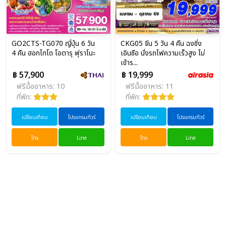
GO2CTS-TG070 ญี่ปุ่น 6 วัน
CKG05 จีน 5 วัน 4 คืน ฉงชิ่ง
4 คืน ฮอกไกโด โอตารุ ฟุราโนะ
เอินซือ นั่งรถไฟความเร็วสูง ไม่
เข้าร...
฿ 57,900
฿ 19,999
ฟรีมื้ออาหาร: 10
ฟรีมื้ออาหาร: 11
ที่พัก:
ที่พัก:
เปรียบเทียบ
โปรแกรมทัวร์
เปรียบเทียบ
โปรแกรมทัวร์
โทร
Line
โทร
Line