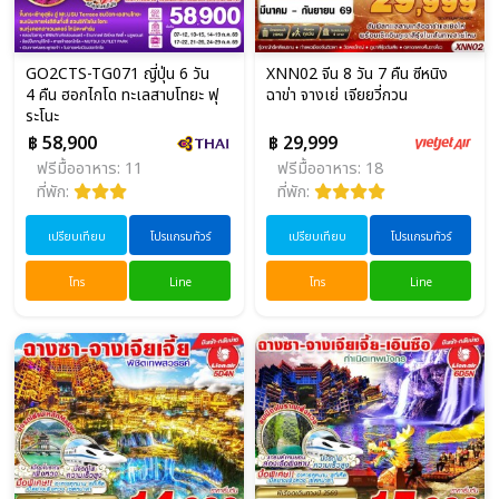
GO2CTS-TG071 ญี่ปุ่น 6 วัน
XNN02 จีน 8 วัน 7 คืน ซีหนิง
4 คืน ฮอกไกโด ทะเลสาบโทยะ ฟุ
ฉาข่า จางเย่ เจียยวี่กวน
ระโนะ
฿ 58,900
฿ 29,999
ฟรีมื้ออาหาร: 11
ฟรีมื้ออาหาร: 18
ที่พัก:
ที่พัก:
เปรียบเทียบ
โปรแกรมทัวร์
เปรียบเทียบ
โปรแกรมทัวร์
โทร
Line
โทร
Line