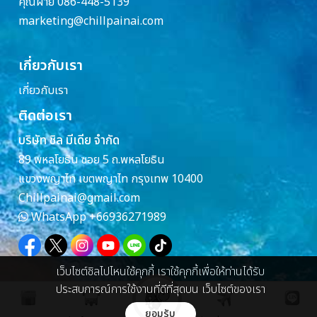
คุณฝ้าย 086-448-5139
marketing@chillpainai.com
เกี่ยวกับเรา
เกี่ยวกับเรา
ติดต่อเรา
บริษัท ชิล มีเดีย จำกัด
89 พหลโยธิน ซอย 5 ถ.พหลโยธิน
แขวงพญาไท เขตพญาไท กรุงเทพ 10400
Chillpainai@gmail.com
WhatsApp
+66936271989
เว็บไซต์ชิลไปไหนใช้คุกกี้ เราใช้คุกกี้เพื่อให้ท่านได้รับ
ประสบการณ์การใช้งานที่ดีที่สุดบน เว็บไซต์ของเรา
ยอมรับ