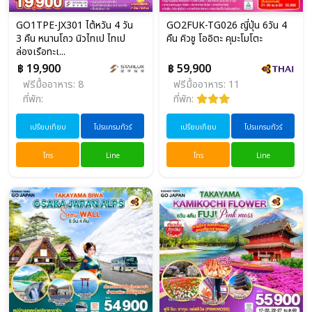
GO1TPE-JX301 ไต้หวัน 4 วัน
GO2FUK-TG026 ญี่ปุ่น 6วัน 4
3 คืน หนานโถว นิวไทเป ไทเป
คืน คิวชู โออิตะ คุมะโมโตะ
ล่องเรือทะเ...
฿ 19,900
฿ 59,900
ฟรีมื้ออาหาร: 8
ฟรีมื้ออาหาร: 11
ที่พัก:
ที่พัก:
เปรียบเทียบ
โปรแกรมทัวร์
เปรียบเทียบ
โปรแกรมทัวร์
โทร
Line
โทร
Line