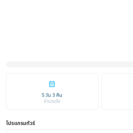
calendar_month
5 วัน 3 คืน
จำนวนวัน
โปรแกรมทัวร์