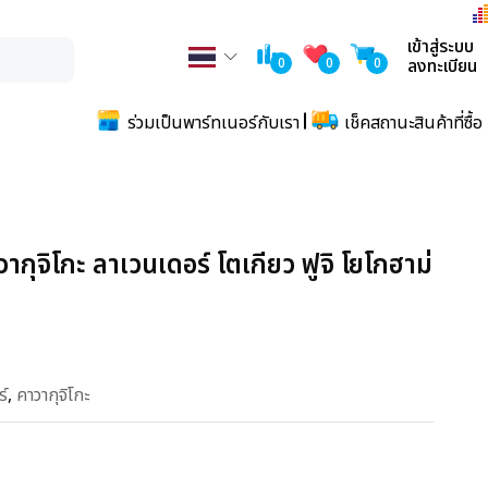
เข้าสู่ระบบ
0
0
0
ลงทะเบียน
ร่วมเป็นพาร์ทเนอร์กับเรา
เช็คสถานะสินค้าที่ซื้อ
วากุจิโกะ ลาเวนเดอร์ โตเกียว ฟูจิ โยโกฮาม่
์
,
คาวากุจิโกะ