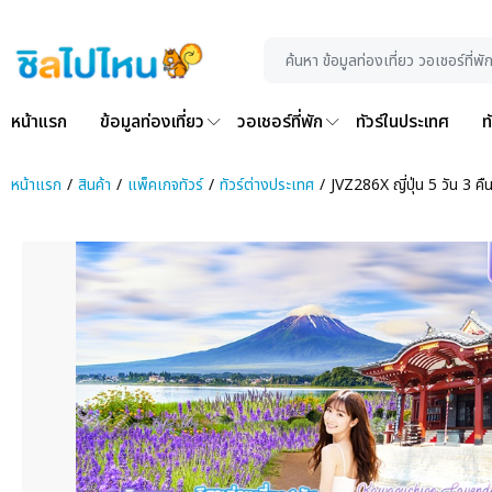
หน้าแรก
ข้อมูลท่องเที่ยว
วอเชอร์ที่พัก
ทัวร์ในประเทศ
ท
หน้าแรก
สินค้า
แพ็คเกจทัวร์
ทัวร์ต่างประเทศ
JVZ286X ญี่ปุ่น 5 วัน 3 คื