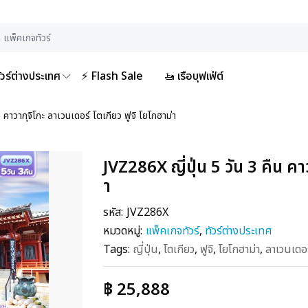
ัวร์ต่างประเทศ
⚡ Flash Sale
🚤 เรือบุฟเฟ่ต์
น คาวากุจิโกะ ลาเวนเดอร์ โตเกียว ฟูจิ โยโกฮาม่า
JVZ286X ญี่ปุ่น 5 วัน 3 คืน คา
า
รหัส:
JVZ286X
หมวดหมู่:
แพ็คเกจทัวร์
,
ทัวร์ต่างประเทศ
Tags:
ญี่ปุ่น
,
โตเกียว
,
ฟูจิ
,
โยโกฮาม่า
,
ลาเวนเดอร
฿ 25,888