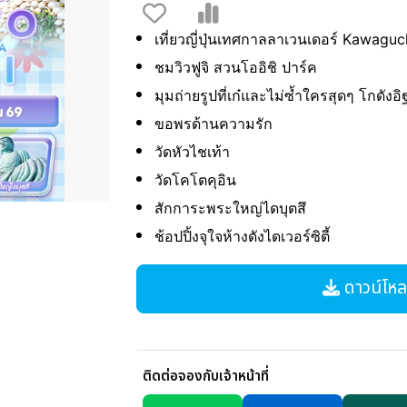
เทศกาลลาเวนเดอร์ Kawaguch
เที่ยวญี่ปุ่น
ชมวิวฟูจิ สวนโออิชิ ปาร์ค
มุมถ่ายรูปที่เก๋และไม่ซ้ำใครสุดๆ โกดัง
ขอพรด้านความรัก
วัดหัวไชเท้า
วัดโคโตคุอิน
สักการะพระใหญ่ไดบุตสึ
ช้อปปิ้งจุใจห้างดังไดเวอร์ซิตี้
ดาวน์โหลด
ติดต่อจองกับเจ้าหน้าที่