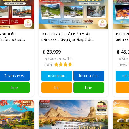
วัน 4 คืน
BT-TFU73_EU จีน 6 วัน 5 คืน
BT-HRB2
วจ้ายโกว ฟรีเดย...
มหัศจรรย์...เฉิงตู ภูเขาสี่ดรุณี ปี้เ...
มหัศจรรย์
฿ 23,999
฿ 45,
ฟรีมื้ออาหาร: 14
ฟรีมื้
ที่พัก:
ที่พัก:
โปรแกรมทัวร์
เปรียบเทียบ
โปรแกรมทัวร์
เปรี
Line
โทร
Line