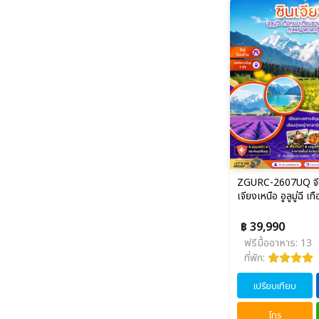
ZGURC-2607UQ จีน 6
เจียงเหนือ อูลูมู่ฉี เท
฿ 39,990
ฟรีมื้ออาหาร: 13
ที่พัก:
เปรียบเทียบ
โทร