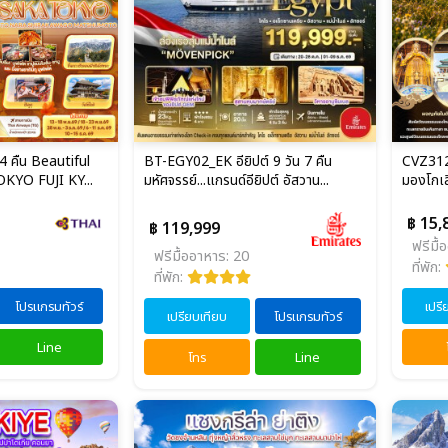
 4 คืน Beautiful
BT-EGY02_EK อียิปต์ 9 วัน 7 คืน
CVZ312
KYO FUJI KY...
มหัศจรรย์...แกรนด์อียิปต์ อัสวาน...
มองโกเลี
฿ 15,
฿ 119,999
ฟรีมื้
ฟรีมื้ออาหาร: 20
ที่พัก:
ที่พัก:
โปรแกรมทัวร์
เปรี
เปรียบเทียบ
โปรแกรมทัวร์
Line
โทร
Line