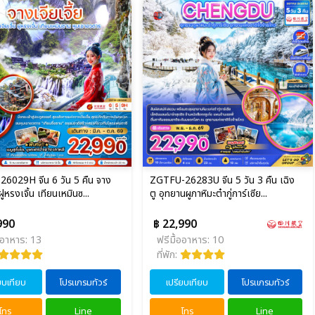
6029H จีน 6 วัน 5 คืน จาง
ZGTFU-26283U จีน 5 วัน 3 คืน เฉิง
 ฝูหรงเจิ้น เทียนเหมินซ...
ตู อุทยานผูภาหิมะต๋ากู่การ์เซีย...
990
฿ 22,990
ออาหาร: 13
ฟรีมื้ออาหาร: 10
ที่พัก:
ยบเทียบ
โปรแกรมทัวร์
เปรียบเทียบ
โปรแกรมทัวร์
โทร
Line
โทร
Line