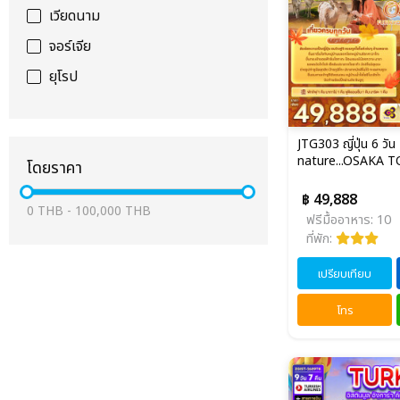
เวียดนาม
จอร์เจีย
ยุโรป
JTG303 ญี่ปุ่น 6 วัน
nature...OSAKA TO
โดยราคา
฿ 49,888
0
THB
-
100,000
THB
ฟรีมื้ออาหาร: 10
ที่พัก:
เปรียบเทียบ
โทร