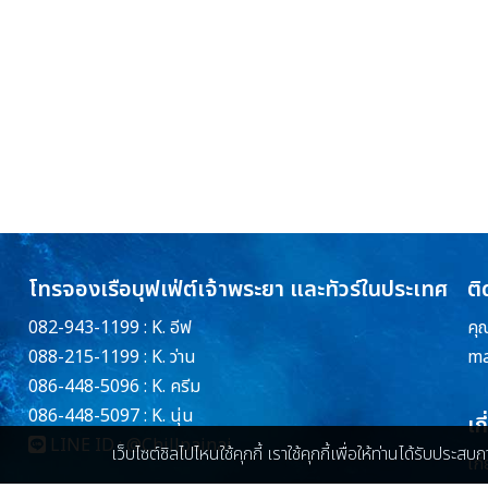
โทรจองเรือบุฟเฟ่ต์เจ้าพระยา และทัวร์ในประเทศ
ติ
082-943-1199 : K. อีฟ
คุ
088-215-1199 : K. ว่าน
ma
086-448-5096 : K. ครีม
086-448-5097 : K. นุ่น
เก
LINE ID :
@Chillpainai
เว็บไซต์ชิลไปไหนใช้คุกกี้ เราใช้คุกกี้เพื่อให้ท่านได้รับประส
เกี