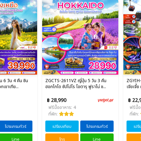
 วัน 4 คืน ซิน
ZGCTS-2611VZ ญี่ปุ่น 5 วัน 3 คืน
ZGYIH-2
ือกเขาเทีย...
ฮอกไกโด ซัปโปโร โอตารุ ฟูราโน่ ช...
เจียเจี้ย
฿ 28,990
฿ 22,
ฟรีมื้ออาหาร: 4
ฟรีมื้
ที่พัก:
ที่พัก:
โปรแกรมทัวร์
เปรียบเทียบ
โปรแกรมทัวร์
เปรี
Line
โทร
Line