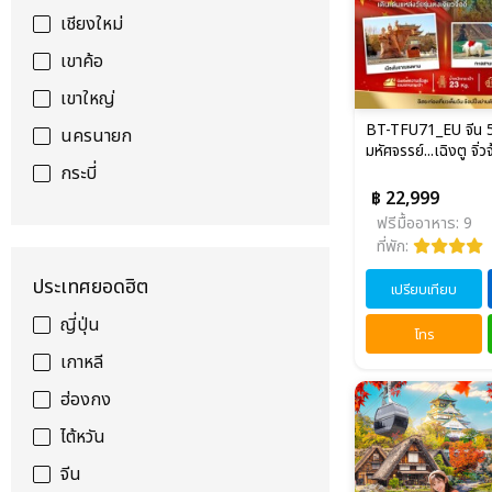
เชียงใหม่
เขาค้อ
เขาใหญ่
BT-TFU71_EU จีน 5 
นครนายก
มหัศจรรย์...เฉิงตู จิ่
กระบี่
฿ 22,999
ฟรีมื้ออาหาร: 9
ที่พัก:
ประเทศยอดฮิต
เปรียบเทียบ
ญี่ปุ่น
โทร
เกาหลี
ฮ่องกง
ไต้หวัน
จีน