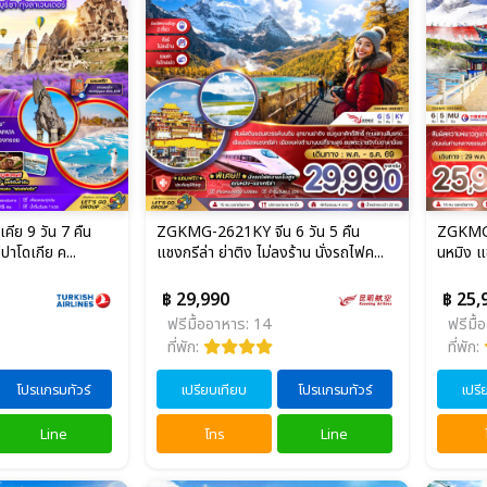
ีย 9 วัน 7 คืน
ZGKMG-2621KY จีน 6 วัน 5 คืน
ZGKMG-
ปปาโดเกีย ค...
แชงกรีล่า ย่าติง ไม่ลงร้าน นั่งรถไฟค...
นหมิง แชง
฿ 29,990
฿ 25,
ฟรีมื้ออาหาร: 14
ฟรีมื้
ที่พัก:
ที่พัก:
โปรแกรมทัวร์
เปรียบเทียบ
โปรแกรมทัวร์
เปรี
Line
โทร
Line