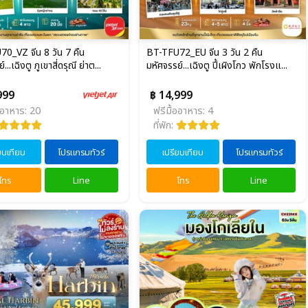
0_VZ จีน 8 วัน 7 คืน
BT-TFU72_EU จีน 3 วัน 2 คืน
...เฉิงตู ภูเขาสี่ดรุณี ย่าต...
มหัศจรรย์...เฉิงตู ปี้เผิงโกว พักโรงแ...
999
฿ 14,999
ออาหาร: 20
ฟรีมื้ออาหาร: 4
ที่พัก:
ยบเทียบ
โปรแกรมทัวร์
เปรียบเทียบ
โปรแกรมทัวร์
โทร
Line
โทร
Line