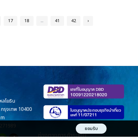
17
18
...
41
42
›
หลโยธิน
กรุงเทพ 10400
om
271989
ยอมรับ
ช่องทางการชำระเงิน