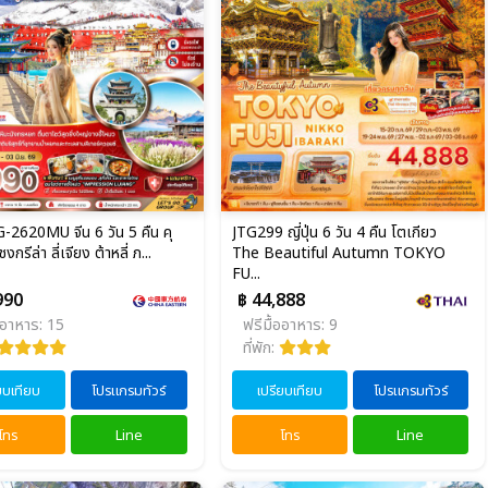
2620MU จีน 6 วัน 5 คืน คุ
JTG299 ญี่ปุ่น 6 วัน 4 คืน โตเกียว
กรีล่า ลี่เจียง ต้าหลี่ ภ...
The Beautiful Autumn TOKYO
FU...
990
฿ 44,888
ออาหาร: 15
ฟรีมื้ออาหาร: 9
ที่พัก:
ยบเทียบ
โปรแกรมทัวร์
เปรียบเทียบ
โปรแกรมทัวร์
โทร
Line
โทร
Line