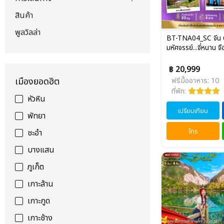
สินค้า
พูลวิลล่า
BT-TNA04_SC จีน 6 
มหัศจรรย์...จี่หนาน จือ
฿ 20,999
เมืองยอดฮิต
ฟรีมื้ออาหาร: 10
ที่พัก:
หัวหิน
เปรียบเทียบ
พัทยา
โทร
ชะอำ
บางแสน
ภูเก็ต
เกาะล้าน
เกาะกูด
เกาะช้าง