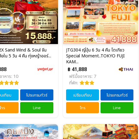
X Sand Wind & Soul จีน
JTG304 ญี่ปุ่น 6 วัน 4 คืน โตเกียว
ยใน 5 วัน 4 คืน ทุ่งหญ้าออร์...
Special Moment..TOKYO FUJI
KAM...
888
฿ 41,888
ออาหาร: 10
ฟรีมื้ออาหาร: 7
ที่พัก:
ยบเทียบ
โปรแกรมทัวร์
เปรียบเทียบ
โปรแกรมทัวร์
โทร
Line
โทร
Line