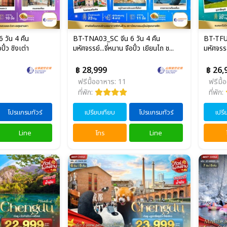
วัน 4 คืน
BT-TNA03_SC จีน 6 วัน 4 คืน
BT-TFU7
ปั๋ว ชิงเต่า
มหัศจรรย์...จี่หนาน จือปั๋ว เยียนไถ ช...
มหัศจรรย์
฿ 28,999
฿ 26,
ฟรีมื้ออาหาร: 11
ฟรีมื้
ที่พัก:
ที่พัก:
โปรแกรมทัวร์
เปรียบเทียบ
โปรแกรมทัวร์
เปรี
Line
โทร
Line