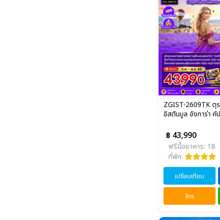
ZGIST-2609TK ตุรเค
อิสตันบูล อังการ่า คั
฿ 43,990
ฟรีมื้ออาหาร: 18
ที่พัก:
เปรียบเทียบ
โทร