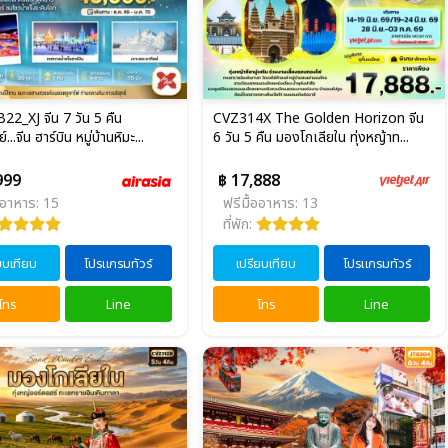
2_XJ จีน 7 วัน 5 คืน
CVZ314X The Golden Horizon จีน
...จีน ฮาร์บิน หมู่บ้านหิมะ...
6 วัน 5 คืน มองโกเลียใน ทุ่งหญ้าท...
999
฿ 17,888
ออาหาร: 15
ฟรีมื้ออาหาร: 13
ที่พัก:
ยบเทียบ
โปรแกรมทัวร์
เปรียบเทียบ
โปรแกรมทัวร์
โทร
Line
โทร
Line