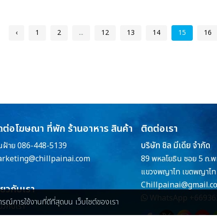
‹
1
2
...
12
13
14
15
16
ดต่อโฆษณา ที่พัก ร้านอาหาร สินค้า
ติดต่อเรา
บริษัท ชิล มีเดีย จำกัด
ณฝ้าย 086-448-5139
rketing@chillpainai.com
89 พหลโยธิน ซอย 5 ถ.พ
แขวงพญาไท เขตพญาไท 
Chillpainai@gmail.c
ี่ยวกับเรา
WhatsApp
+66936
บการณ์การใช้งานที่ดีที่สุดบน เว็บไซต์ของเรา
่ยวกับเรา