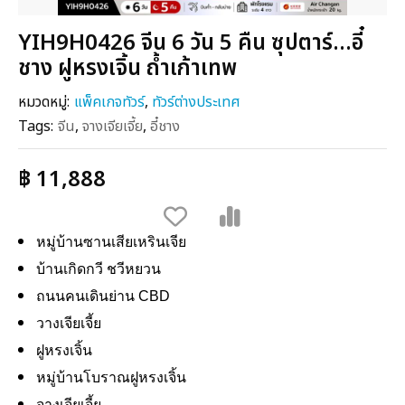
YIH9H0426 จีน 6 วัน 5 คืน ซุปตาร์...อี๋
ชาง ฝูหรงเจิ้น ถ้ำเก้าเทพ
หมวดหมู่:
แพ็คเกจทัวร์
,
ทัวร์ต่างประเทศ
Tags:
จีน
,
จางเจียเจี้ย
,
อี๋ชาง
฿ 11,888
หมู่บ้านซานเสียเหรินเจีย
บ้านเกิดกวี ชวีหยวน
ถนนคนเดินย่าน CBD
วางเจียเจี้ย
ฝูหรงเจิ้น
หมู่บ้านโบราณฝูหรงเจิ้น
จางเจียเจี้ย