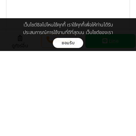
เว็บไซต์ชิลไปไหนใช้คุกกี้ เราใช้คุกกี้เพื่อให้ท่านได้รับ
ประสบการณ์การใช้งานที่ดีที่สุดบน เว็บไซต์ของเรา
luggage
โทรจอง
Line
ยอมรับ
ดูทัวร์อื่น