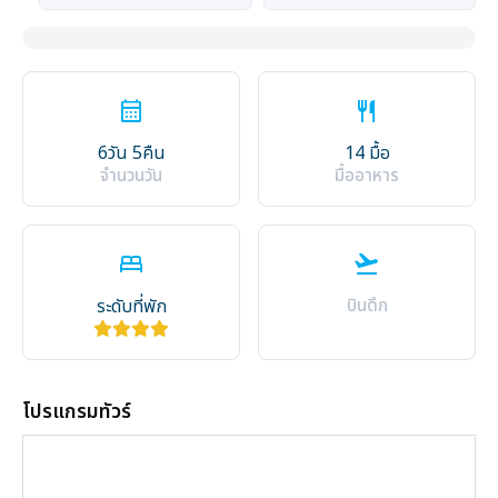
calendar_month
restaurant
6วัน 5คืน
14 มื้อ
จำนวนวัน
มื้ออาหาร
bed
flight_takeoff
ระดับที่พัก
บินดึก
โปรแกรมทัวร์