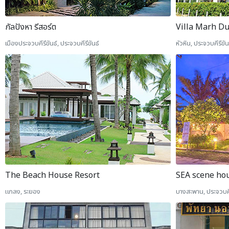
กัลปังหา รีสอร์ต
Villa Marh D
เมืองประจวบคีรีขันธ์, ประจวบคีรีขันธ์
หัวหิน, ประจวบคีรีขัน
The Beach House Resort
SEA scene ho
แกลง, ระยอง
บางสะพาน, ประจวบคีร