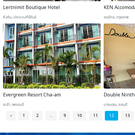
Lertnimit Boutique Hotel
KEN Accomod
หัวหิน, ประจวบคีรีขันธ์
จตุจักร, กรุงเทพ
Evergreen Resort Cha-am
Double Ninth 
ชะอำ, เพชรบุรี
บางแสน, ชลบุรี
‹
1
2
...
9
10
11
12
13