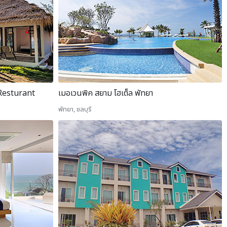
esturant
เมอเวนพิค สยาม โฮเต็ล พัทยา
พัทยา, ชลบุรี