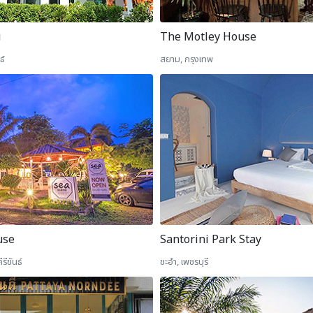
u
The Motley House
ธ์
สยาม, กรุงเทพ
use
Santorini Park Stay
ีขันธ์
ชะอำ, เพชรบุรี