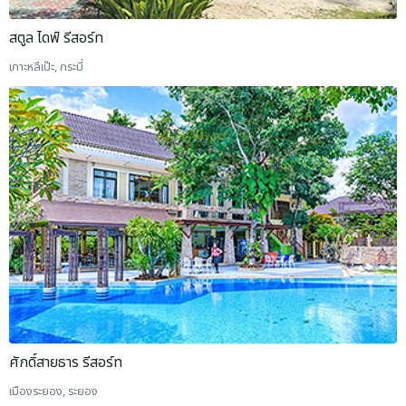
สตูล ไดฟ์ รีสอร์ท
เกาะหลีเป๊ะ, กระบี่
ศักดิ์สายธาร รีสอร์ท
เมืองระยอง, ระยอง