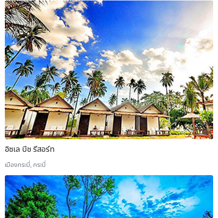
อิซเล บีช รีสอร์ท
เมืองกระบี่, กระบี่