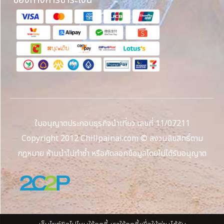
ใบอนุญาตประกอบธุรกิจนำเที่ยว เลขที่ 11/07211
Copyright 2012 Chillpainai.com © สงวนลิขสิทธิ์ตาม
กฎหมาย ห้ามนำไปทำซ้ำ หรือคัดลอกข้อมูลโดยไม่ได้รับอนุญาต