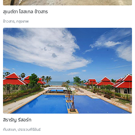
สุเนต์ตา โฮสเทล ข้าวสาร
ข้าวสาร, กรุงเทพ
สิรารัญ รีสอร์ท
ทับสะแก, ประจวบคีรีขันธ์