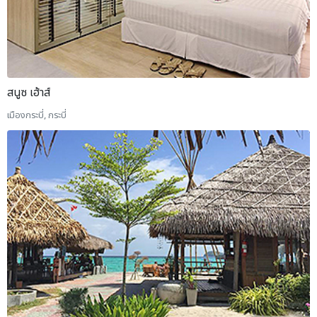
สนูซ เฮ้าส์
เมืองกระบี่, กระบี่