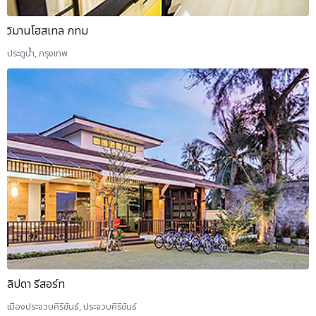
วิมานโฮสเทล กทม
ประตูน้ำ, กรุงเทพ
ลิปดา รีสอร์ท
เมืองประจวบคีรีขันธ์, ประจวบคีรีขันธ์