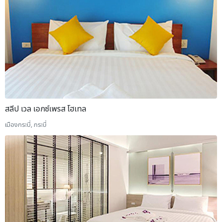
สลีป เวล เอกซ์เพรส โฮเทล
เมืองกระบี่, กระบี่