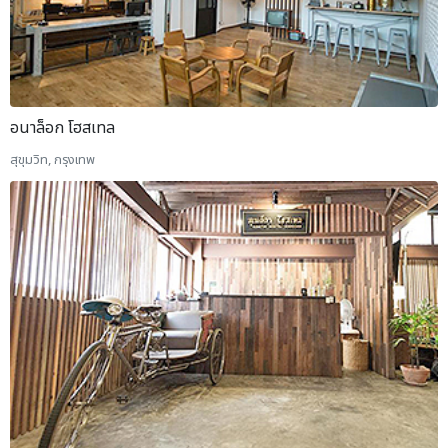
อนาล็อก โฮสเทล
สุขุมวิท, กรุงเทพ