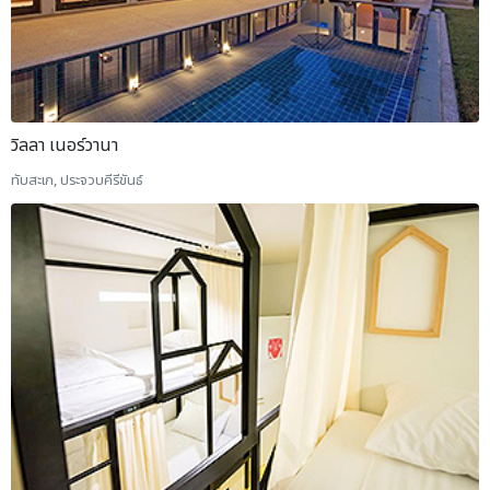
วิลลา เนอร์วานา
ทับสะเก, ประจวบคีรีขันธ์