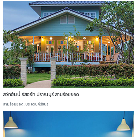
สวีทฮันนี่ รีสอร์ท ปราณบุรี สามร้อยยอด
สามร้อยยอด, ประจวบคีรีขันธ์