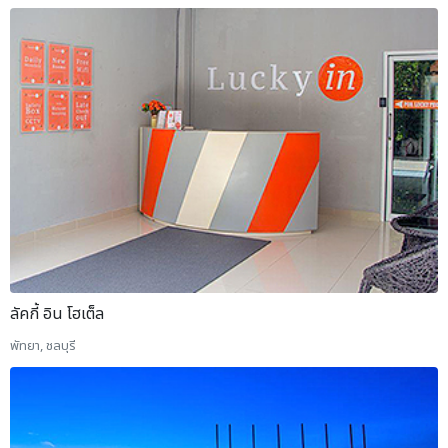
ลัคกี้ อิน โฮเต็ล
พัทยา, ชลบุรี