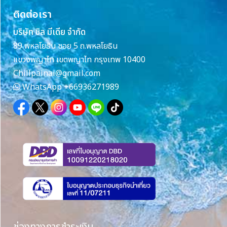
ติดต่อเรา
บริษัท ชิล มีเดีย จำกัด
89 พหลโยธิน ซอย 5 ถ.พหลโยธิน
แขวงพญาไท เขตพญาไท กรุงเทพ 10400
Chillpainai@gmail.com
WhatsApp
+66936271989
ช่องทางการชำระเงิน