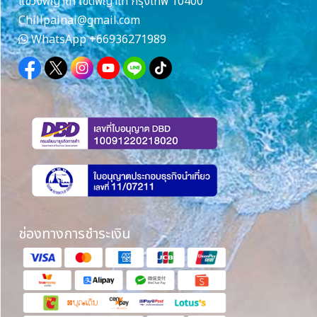
แขวงพญาไท เขตพญาไท กรุงเทพ 10400
Chillpainai@gmail.com
WhatsApp
+66936271989
ช่องทางการชำระเงิน