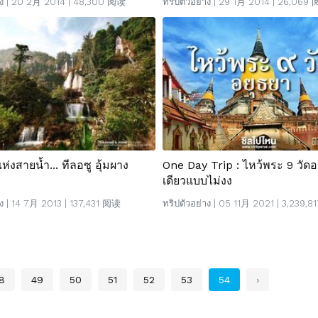
ง
| 20 2月 2014 | 48,300 阅读
ทริปตัวอย่าง
| 29 1月 2014 | 26,069
่งสายน้ำ... ทีลอซู อุ้มผาง
One Day Trip : ไหว้พระ 9 วัดอ
เดียวแบบไม่งง
ง
| 14 7月 2013 | 137,431 阅读
ทริปตัวอย่าง
| 05 11月 2021 | 3,239,
8
49
50
51
52
53
54
›