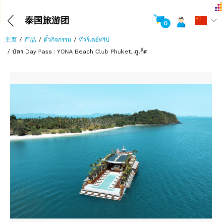
泰国旅游团
0
主页
产品
ตั๋วกิจกรรม
ทัวร์เดย์ทริป
บัตร Day Pass : YONA Beach Club Phuket, ภูเก็ต