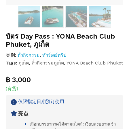
บัตร Day Pass : YONA Beach Club
Phuket, ภูเก็ต
类别:
ตั๋วกิจกรรม
,
ทัวร์เดย์ทริป
Tags:
ภูเก็ต
,
ตั๋วกิจกรรมภูเก็ต
,
YONA Beach Club Phuket
฿ 3,000
(有货)
仅限指定日期预订使用
亮点
เลือกบรรยากาศได้ตามสไตล์: เงียบสงบยามเช้า