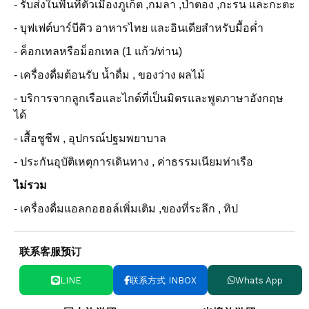
- รับส่งในพื้นที่ตัวเมืองภูเก็ต ,กมลา ,ป่าตอง ,กะรน และกะตะ
- บุฟเฟต์บาร์บีคิว อาหารไทย และอินเดียสำหรับมื้อค่ำ
- ค็อกเทลหรือม็อกเทล (1 แก้ว/ท่าน)
- เครื่องดื่มต้อนรับ น้ำดื่ม , ของว่าง ผลไม้
- บริการจากลูกเรือและไกด์ที่เป็นมิตรและพูดภาษาอังกฤษ
ได้
- เสื้อชูชีพ , อุปกรณ์ปฐมพยาบาล
- ประกันอุบัติเหตุการเดินทาง , ค่าธรรมเนียมท่าเรือ
ไม่รวม
- เครื่องดื่มแอลกอฮอล์เพิ่มเติม ,ของที่ระลึก , ทิป
联系客服预订
LINE
联系方式 INBOX
Whats App