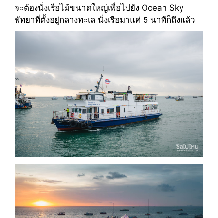
จะต้องนั่งเรือไม้ขนาดใหญ่เพื่อไปยัง Ocean Sky
พัทยาที่ตั้งอยู่กลางทะเล นั่งเรือมาแค่ 5 นาทีก็ถึงแล้ว