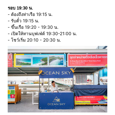
รอบ 19:30 น.
- ต้องถึงท่าเรือ 19:15 น.
- รับตั๋ว 19:15 น.
- ขึ้นเรือ 19:20 - 19:30 น.
- เปิดให้ทานบุฟเฟ่ต์ 19:30-21:00 น.
- โชว์เริ่ม 20:10 - 20:30 น.