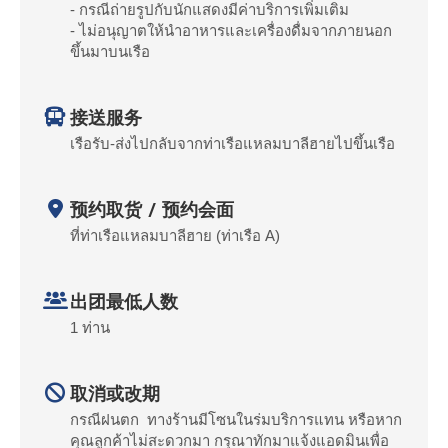
- กรณีถ่ายรูปกับนักแสดงมีค่าบริการเพิ่มเติม
- ไม่อนุญาตให้นำอาหารและเครื่องดื่มจากภายนอก
ขึ้นมาบนเรือ
接送服务
เรือรับ-ส่งไปกลับจากท่าเรือแหลมบาลีฮายไปขึ้นเรือ
预约取货 / 预约会面
ที่ท่าเรือแหลมบาลีฮาย (ท่าเรือ A)
出团最低人数
1 ท่าน
取消或改期
กรณีฝนตก ทางร้านมีโซนในร่มบริการแทน หรือหาก
คุณลูกค้าไม่สะดวกมา กรุณาทักมาแจ้งแอดมินเพื่อ