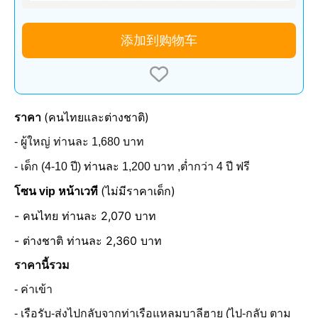
添加到购物车
(
คนไทยและต่างชาติ)
ราคา
- ผู้ใหญ่ ท่านละ 1,680 บาท
ท่านละ
- เด็ก (4-10 ปี)
1,200 บาท ,ต่ำกว่า 4 ปี ฟรี
(ไม่มีราคาเด็ก)
โซน vip หน้าเวที
- คนไทย
ท่านละ
2,070 บาท
- ต่างชาติ
ท่านละ
2,360 บาท
ราคานี้รวม
- ค่าเข้า
- เรือรับ-ส่งไปกลับจากท่าเรือแหลมบาลีฮาย (ไป-กลับ ตาม