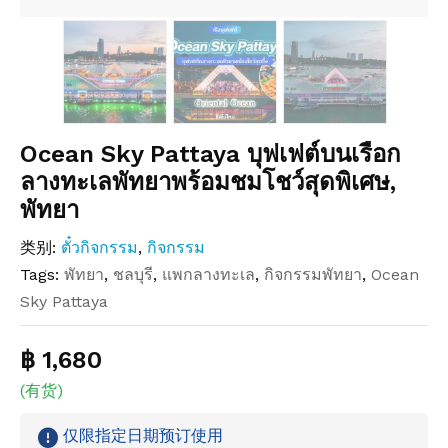
Ocean Sky Pattaya บุฟเฟต์บนเรือก
ลางทะเลพัทยาพร้อมชมโชว์สุดพิเศษ,
พัทยา
类别:
ตั๋วกิจกรรม
,
กิจกรรม
Tags:
พัทยา
,
ชลบุรี
,
แพกลางทะเล
,
กิจกรรมพัทยา
,
Ocean
Sky Pattaya
฿ 1,680
(有货)
仅限指定日期预订使用