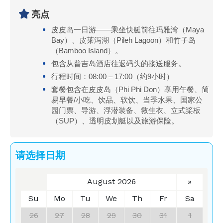
亮点
皮皮岛一日游——乘坐快艇前往玛雅湾（Maya
Bay）、皮莱泻湖（Pileh Lagoon）和竹子岛
（Bamboo Island）。
包含从普吉岛酒店往返码头的接送服务。
行程时间：08:00 – 17:00（约9小时）
套餐包含在皮皮岛（Phi Phi Don）享用午餐、简
易早餐/小吃、饮品、软饮、当季水果、国家公
园门票、导游、浮潜装备、救生衣、立式桨板
（SUP）、透明皮划艇以及旅游保险。
请选择日期
August 2026
»
Su
Mo
Tu
We
Th
Fr
Sa
26
27
28
29
30
31
1