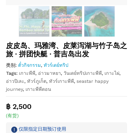
皮皮岛、玛雅湾、皮莱泻湖与竹子岛之
旅 · 拼团快艇 · 普吉岛出发
类别:
ตั๋วกิจกรรม
,
ทัวร์เดย์ทริป
Tags:
เกาะพีพี
,
อ่าวมาหยา
,
วันเดย์ทริปเกาะพีพี
,
เกาะไผ่
,
อ่าวปิเละ
,
ทัวร์ภูเก็ต
,
ทัวร์เกาะพีพี
,
seastar happy
journey
,
เกาะพีพีดอน
฿ 2,500
(有货)
仅限指定日期预订使用