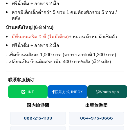
ฟรีน้ำดื่ม + อาหาร 2 มื้อ
หากมีเด็กเล็กต่ำกว่า 5 ขวบ 1 คน ต้องพักรวม 5 ท่าน /
หลัง
บ้านหลังใหญ่ (6-8 ท่าน)
มีที่นอนเสริม 2 ที่ (ไม่มีเตียง)
+ หมอน ผ้าห่ม ผ้าเช็ดตัว
ฟรีน้ำดื่ม + อาหาร 2 มื้อ
- เพิ่มบ้านหลังละ 1,000 บาท (จากราคาปกติ 1,300 บาท)
- เปลี่ยนเป็น บ้านติดสระ เพิ่ม 400 บาท/หลัง (มี 2 หลัง)
联系客服预订
LINE
联系方式 INBOX
Whats App
国内旅游团
出境旅游团
088-215-1199
064-975-0666