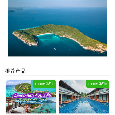
推荐产品
ะ
เกาะหลีเป๊ะ
เกาะหลีเป๊ะ