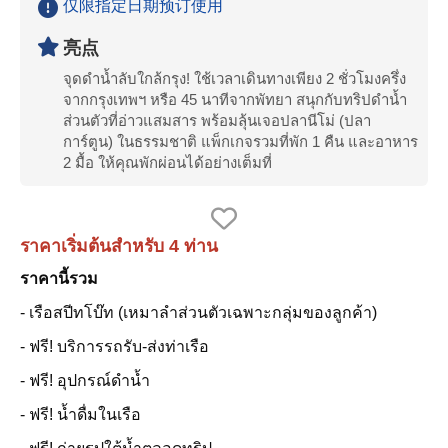
仅限指定日期预订使用
亮点
จุดดำน้ำลับใกล้กรุง! ใช้เวลาเดินทางเพียง 2 ชั่วโมงครึ่ง
จากกรุงเทพฯ หรือ 45 นาทีจากพัทยา สนุกกับทริปดำน้ำ
ส่วนตัวที่อ่าวแสมสาร พร้อมลุ้นเจอปลานีโม่ (ปลา
การ์ตูน) ในธรรมชาติ แพ็กเกจรวมที่พัก 1 คืน และอาหาร
2 มื้อ ให้คุณพักผ่อนได้อย่างเต็มที่
ราคาเริ่มต้นสำหรับ 4 ท่าน
ราคานี้รวม
- เรือสปีทโบ๊ท (เหมาลำส่วนตัวเฉพาะกลุ่มของลูกค้า)
- ฟรี! บริการรถรับ-ส่งท่าเรือ
- ฟรี! อุปกรณ์ดำน้ำ
- ฟรี! น้ำดื่มในเรือ