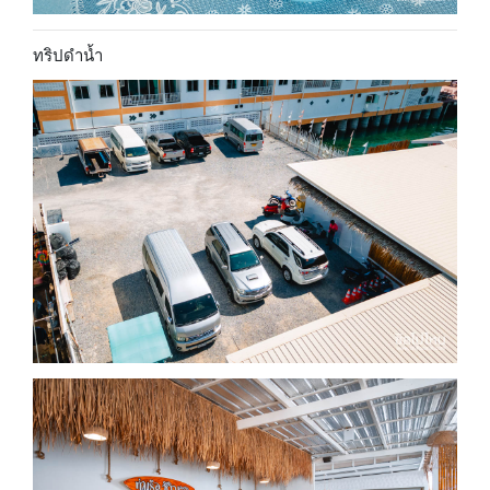
ทริปดำน้ำ