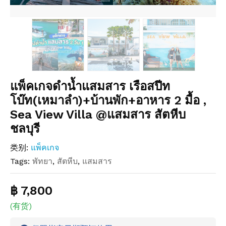
แพ็คเกจดำน้ำแสมสาร เรือสปีท
โบ๊ท(เหมาลำ)+บ้านพัก+อาหาร 2 มื้อ ,
Sea View Villa @แสมสาร สัตหีบ
ชลบุรี
类别:
แพ็คเกจ
Tags:
พัทยา
,
สัตหีบ
,
แสมสาร
฿ 7,800
(有货)