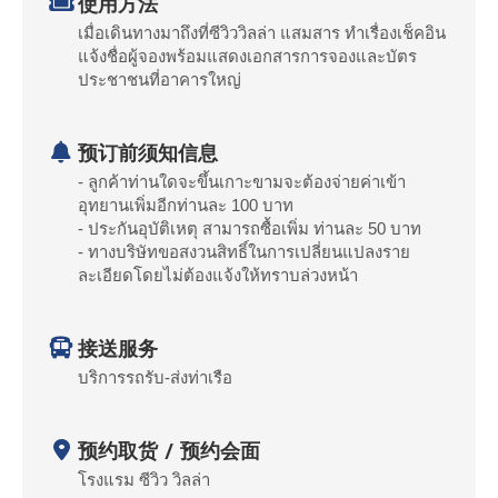
使用方法
เมื่อเดินทางมาถึงที่ซีวิววิลล่า แสมสาร ทำเรื่องเช็คอิน
แจ้งชื่อผู้จองพร้อมแสดงเอกสารการจองและบัตร
ประชาชนที่อาคารใหญ่
预订前须知信息
- ลูกค้าท่านใดจะขึ้นเกาะขามจะต้องจ่ายค่าเข้า
อุทยานเพิ่มอีกท่านละ 100 บาท
- ประกันอุบัติเหตุ สามารถซื้อเพิ่ม ท่านละ 50 บาท
- ทางบริษัทขอสงวนสิทธิ์ในการเปลี่ยนแปลงราย
ละเอียดโดยไม่ต้องแจ้งให้ทราบล่วงหน้า
接送服务
บริการรถรับ-ส่งท่าเรือ
预约取货 / 预约会面
โรงแรม ซีวิว วิลล่า