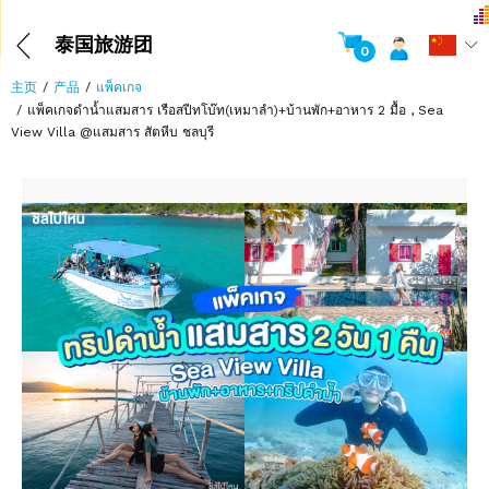
泰国旅游团
0
主页
产品
แพ็คเกจ
แพ็คเกจดำน้ำแสมสาร เรือสปีทโบ๊ท(เหมาลำ)+บ้านพัก+อาหาร 2 มื้อ , Sea
View Villa @แสมสาร สัตหีบ ชลบุรี