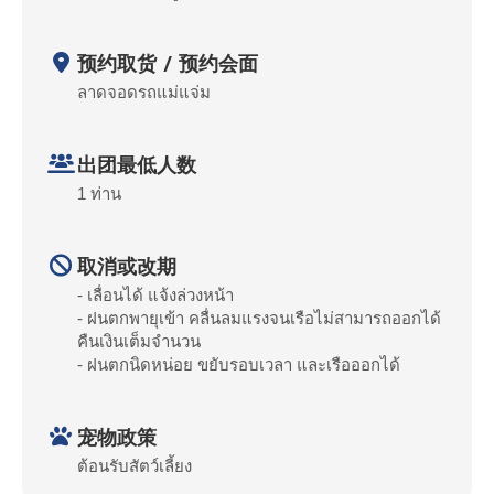
预约取货 / 预约会面
ลาดจอดรถแม่แจ่ม
出团最低人数
1 ท่าน
取消或改期
- เลื่อนได้ แจ้งล่วงหน้า
- ฝนตกพายุเข้า คลื่นลมแรงจนเรือไม่สามารถออกได้
คืนเงินเต็มจำนวน
- ฝนตกนิดหน่อย ขยับรอบเวลา และเรือออกได้
宠物政策
ต้อนรับสัตว์เลี้ยง