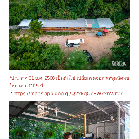
*ประกาศ 31 ธ.ค. 2568 เป็นต้นไป เปลี่ยนจุดจอดรถ/จุดนัดพบ
ใหม่ ตาม GPS นี้
https://maps.app.goo.gl/Q2xkqCe8W72rAVr27
: