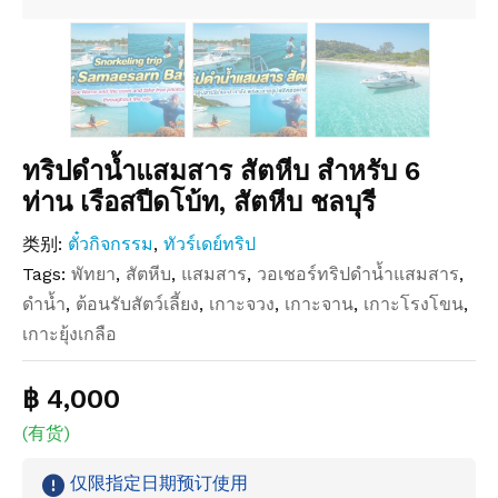
ทริปดำน้ำแสมสาร สัตหีบ สำหรับ 6
ท่าน เรือสปีดโบ้ท, สัตหีบ ชลบุรี
类别:
ตั๋วกิจกรรม
,
ทัวร์เดย์ทริป
Tags:
พัทยา
,
สัตหีบ
,
แสมสาร
,
วอเชอร์ทริปดำน้ำแสมสาร
,
ดำน้ำ
,
ต้อนรับสัตว์เลี้ยง
,
เกาะจวง
,
เกาะจาน
,
เกาะโรงโขน
,
เกาะยุ้งเกลือ
฿ 4,000
(有货)
仅限指定日期预订使用