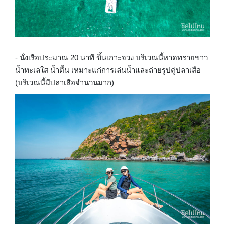
- นั่งเรือประมาณ 20 นาที ขึ้นเกาะจวง​ บริเวณนี้หาดทรายขาว​
น้ำทะเลใส​ น้ำตื้น เหมาะแก่การเล่นน้ำและถ่ายรูปคู่ปลาเสือ
(บริเวณนี้มีปลาเสือจำนวนมาก)