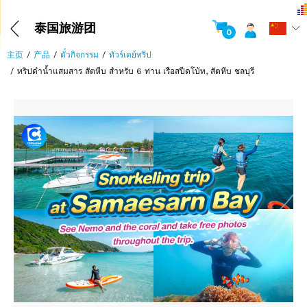
泰国旅游团
0
主页
产品
ตั๋วกิจกรรม
ทัวร์เดย์ทริป
ทริปดำน้ำแสมสาร สัตหีบ สำหรับ 6 ท่าน เรือสปีดโบ้ท, สัตหีบ ชลบุรี