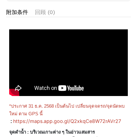
附加条件
回顾 (0)
*ประกาศ 31 ธ.ค. 2568 เป็นต้นไป เปลี่ยนจุดจดรถ/จุดนัดพบ
ใหม่ ตาม GPS นี้
https://maps.app.goo.gl/Q2xkqCe8W72rAVr27
:
จุดดำน้ำ : บริเวณเกาะต่าง ๆ ในอ่าวแสมสาร