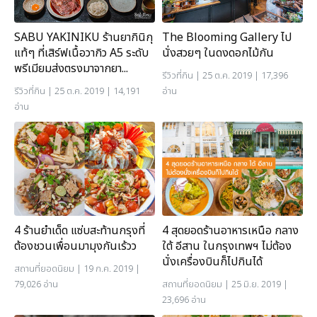
SABU YAKINIKU ร้านยากินิกุ
The Blooming Gallery ไป
แท้ๆ ที่เสิร์ฟเนื้อวากิว A5 ระดับ
นั่งสวยๆ ในดงดอกไม้กัน
พรีเมียมส่งตรงมาจากยา...
รีวิวที่กิน
| 25 ต.ค. 2019 | 17,396
รีวิวที่กิน
| 25 ต.ค. 2019 | 14,191
อ่าน
อ่าน
4 ร้านยำเด็ด แซ่บสะท้านกรุงที่
4 สุดยอดร้านอาหารเหนือ กลาง
ต้องชวนเพื่อนมามุงกันเร้วว
ใต้ อีสาน ในกรุงเทพฯ ไม่ต้อง
นั่งเครื่องบินก็ไปกินได้
สถานที่ยอดนิยม
| 19 ก.ค. 2019 |
79,026 อ่าน
สถานที่ยอดนิยม
| 25 มิ.ย. 2019 |
23,696 อ่าน