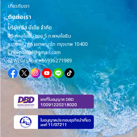
เกี่ยวกับเรา
ติดต่อเรา
บริษัท ชิล มีเดีย จำกัด
89 พหลโยธิน ซอย 5 ถ.พหลโยธิน
แขวงพญาไท เขตพญาไท กรุงเทพ 10400
Chillpainai@gmail.com
WhatsApp
+66936271989