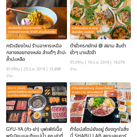
ครัวเจียงใหม่ ร้านอาหารเหนือ
ตำยั่วครกยักษ์ @ สยาม ส้มตำ
กลางซอยทองหล่อ ลำแต๊ๆ ลำปะ
ยั่วๆ มาแล้วจ้า
ล้ำปะเหลือ
รีวิวที่กิน
| 19 มิ.ย. 2019 | 19,079
รีวิวที่กิน
| 25 มิ.ย. 2019 | 13,898
อ่าน
อ่าน
GYU-YA (กิว-ย่า) บุฟเฟ่ต์เนื้อ
ถ้าไอน์สไตน์ยังอยู่ ต้องถูกใจสิ่ง
พรีเมียมและกุ้งแม่น้ำ คุณค่าที่
นี้ SHABU LAB สยามสแควร์