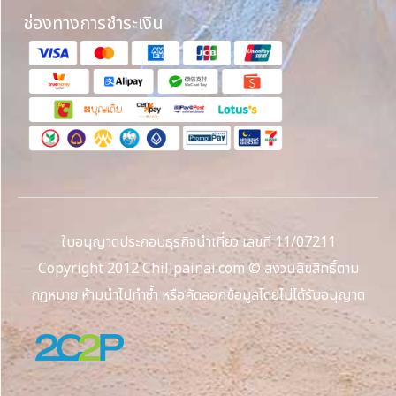
ช่องทางการชำระเงิน
ใบอนุญาตประกอบธุรกิจนำเที่ยว เลขที่ 11/07211
Copyright 2012 Chillpainai.com © สงวนลิขสิทธิ์ตาม
กฎหมาย ห้ามนำไปทำซ้ำ หรือคัดลอกข้อมูลโดยไม่ได้รับอนุญาต