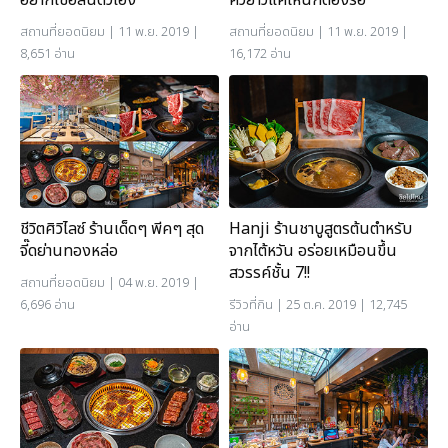
อยากเชื่อลิ้นตัวเอง
คิวยาวแค่ไหนก็ต้องรอ
สถานที่ยอดนิยม
| 11 พ.ย. 2019 |
สถานที่ยอดนิยม
| 11 พ.ย. 2019 |
8,651 อ่าน
16,172 อ่าน
ชีวิตศิวิไลซ์ ร้านเด็ดๆ พีคๆ สุด
Hanji ร้านชาบูสูตรต้นตำหรับ
จี๊ดย่านทองหล่อ
จากไต้หวัน อร่อยเหมือนขึ้น
สวรรค์ชั้น 7!!
สถานที่ยอดนิยม
| 04 พ.ย. 2019 |
6,696 อ่าน
รีวิวที่กิน
| 25 ต.ค. 2019 | 12,745
อ่าน