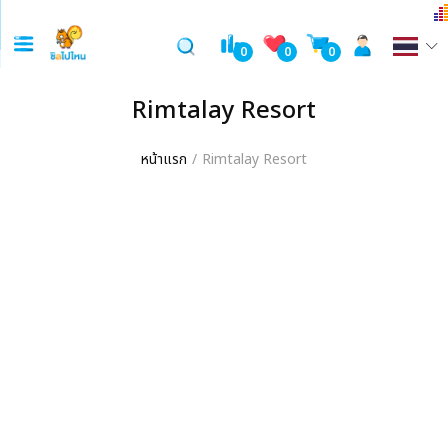
0
0
0
Rimtalay Resort
หน้าแรก
Rimtalay Resort