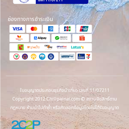
ช่องทางการชำระเงิน
ใบอนุญาตประกอบธุรกิจนำเที่ยว เลขที่ 11/07211
Copyright 2012 Chillpainai.com © สงวนลิขสิทธิ์ตาม
กฎหมาย ห้ามนำไปทำซ้ำ หรือคัดลอกข้อมูลโดยไม่ได้รับอนุญาต