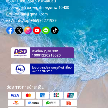
89 พหลโยธิน ซอย 5 ถ.พหลโยธิน
แขวงพญาไท เขตพญาไท กรุงเทพ 10400
Chillpainai@gmail.com
WhatsApp
+66936271989
ช่องทางการชำระเงิน