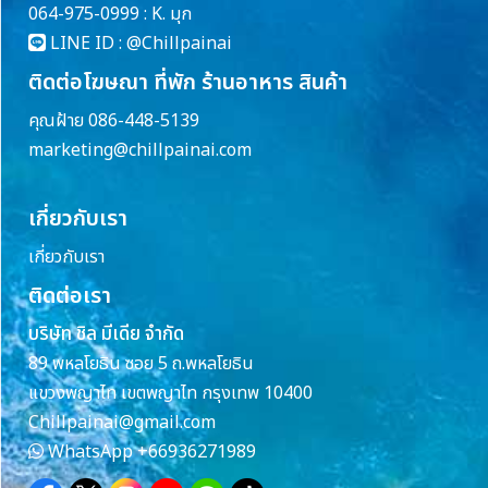
064-975-0999 : K. มุก
LINE ID :
@Chillpainai
ติดต่อโฆษณา ที่พัก ร้านอาหาร สินค้า
คุณฝ้าย 086-448-5139
marketing@chillpainai.com
เกี่ยวกับเรา
เกี่ยวกับเรา
ติดต่อเรา
บริษัท ชิล มีเดีย จำกัด
89 พหลโยธิน ซอย 5 ถ.พหลโยธิน
แขวงพญาไท เขตพญาไท กรุงเทพ 10400
Chillpainai@gmail.com
WhatsApp
+66936271989