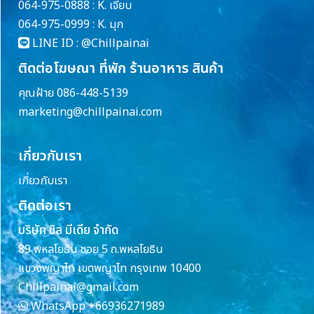
064-975-0888 : K. เจี๊ยบ
064-975-0999 : K. มุก
LINE ID :
@Chillpainai
ติดต่อโฆษณา ที่พัก ร้านอาหาร สินค้า
คุณฝ้าย 086-448-5139
marketing@chillpainai.com
เกี่ยวกับเรา
เกี่ยวกับเรา
ติดต่อเรา
บริษัท ชิล มีเดีย จำกัด
89 พหลโยธิน ซอย 5 ถ.พหลโยธิน
แขวงพญาไท เขตพญาไท กรุงเทพ 10400
Chillpainai@gmail.com
WhatsApp
+66936271989