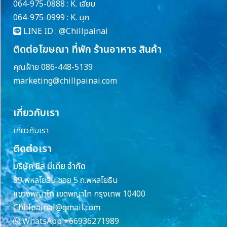
064-975-0888 : K. เจี๊ยบ
064-975-0999 : K. มุก
LINE ID :
@Chillpainai
ติดต่อโฆษณา ที่พัก ร้านอาหาร สินค้า
คุณฝ้าย 086-448-5139
marketing@chillpainai.com
เกี่ยวกับเรา
เกี่ยวกับเรา
ติดต่อเรา
บริษัท ชิล มีเดีย จำกัด
89 พหลโยธิน ซอย 5 ถ.พหลโยธิน
แขวงพญาไท เขตพญาไท กรุงเทพ 10400
Chillpainai@gmail.com
WhatsApp
+66936271989