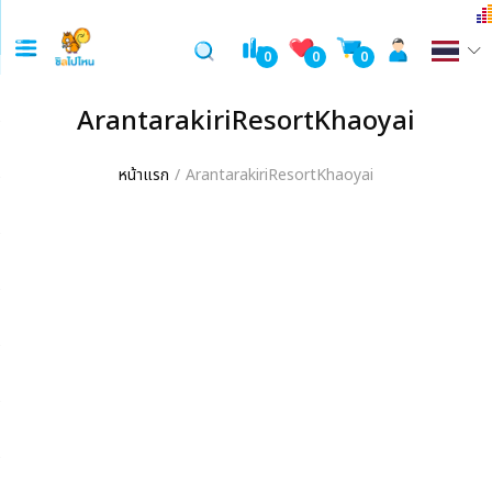
0
0
0
ArantarakiriResortKhaoyai
หน้าแรก
ArantarakiriResortKhaoyai