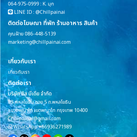
064-975-0999 : K. มุก
LINE ID :
@Chillpainai
ติดต่อโฆษณา ที่พัก ร้านอาหาร สินค้า
คุณฝ้าย 086-448-5139
marketing@chillpainai.com
เกี่ยวกับเรา
เกี่ยวกับเรา
ติดต่อเรา
บริษัท ชิล มีเดีย จำกัด
89 พหลโยธิน ซอย 5 ถ.พหลโยธิน
แขวงพญาไท เขตพญาไท กรุงเทพ 10400
Chillpainai@gmail.com
WhatsApp
+66936271989