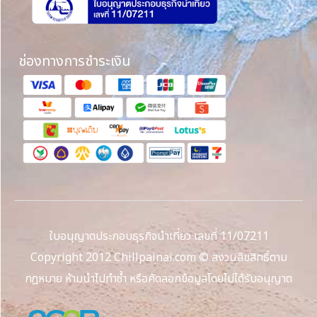
ช่องทางการชำระเงิน
ใบอนุญาตประกอบธุรกิจนำเที่ยว เลขที่ 11/07211
Copyright 2012 Chillpainai.com © สงวนลิขสิทธิ์ตาม
กฎหมาย ห้ามนำไปทำซ้ำ หรือคัดลอกข้อมูลโดยไม่ได้รับอนุญาต