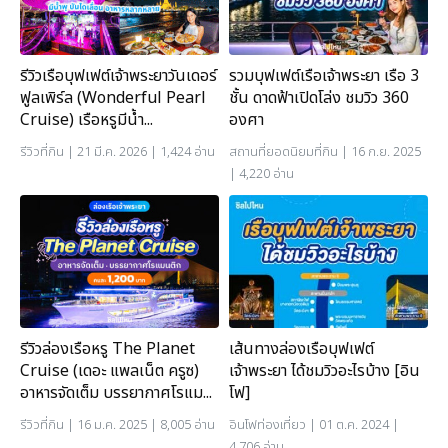
รีวิวเรือบุฟเฟต์เจ้าพระยาวันเดอร์
รวมบุฟเฟต์เรือเจ้าพระยา เรือ 3
ฟูลเพิร์ล (Wonderful Pearl
ชั้น ดาดฟ้าเปิดโล่ง ชมวิว 360
Cruise) เรือหรูมีน้ำ...
องศา
รีวิวที่กิน
| 21 มี.ค. 2026 | 1,424 อ่าน
สถานที่ยอดนิยม
ที่กิน
| 16 ก.ย. 2025
| 4,220 อ่าน
รีวิวล่องเรือหรู The Planet
เส้นทางล่องเรือบุฟเฟต์
Cruise (เดอะ แพลเน็ต ครูซ)
เจ้าพระยา ได้ชมวิวอะไรบ้าง [อิน
อาหารจัดเต็ม บรรยากาศโรแม...
โฟ]
รีวิวที่กิน
| 16 ม.ค. 2025 | 8,005 อ่าน
อินโฟท่องเที่ยว
| 01 ต.ค. 2024 |
4,706 อ่าน