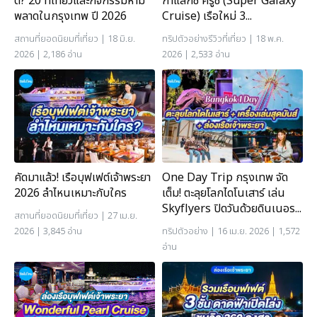
ดี? 20 ที่เที่ยวและกิจกรรมห้าม
กาแล็กซี ครูซ (Super Galaxy
พลาดในกรุงเทพ ปี 2026
Cruise) เรือใหม่ 3...
สถานที่ยอดนิยม
ที่เที่ยว
| 18 มิ.ย.
ทริปตัวอย่าง
รีวิวที่เที่ยว
| 18 พ.ค.
2026 | 2,186 อ่าน
2026 | 2,533 อ่าน
คัดมาแล้ว! เรือบุฟเฟต์เจ้าพระยา
One Day Trip กรุงเทพ จัด
2026 ลำไหนเหมาะกับใคร
เต็ม! ตะลุยโลกไดโนเสาร์ เล่น
Skyflyers ปิดวันด้วยดินเนอร...
สถานที่ยอดนิยม
ที่เที่ยว
| 27 เม.ย.
2026 | 3,845 อ่าน
ทริปตัวอย่าง
| 16 เม.ย. 2026 | 1,572
อ่าน