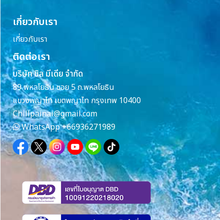
เกี่ยวกับเรา
เกี่ยวกับเรา
ติดต่อเรา
บริษัท ชิล มีเดีย จำกัด
89 พหลโยธิน ซอย 5 ถ.พหลโยธิน
แขวงพญาไท เขตพญาไท กรุงเทพ 10400
Chillpainai@gmail.com
WhatsApp
+66936271989