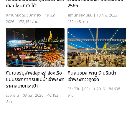
2566
เลือกโซนที่นั่งได้
สถานที่ยอดนิยม
| 10 ก.พ. 2023 |
สถานที่ยอดนิยม
ที่เที่ยว
| 19 มี.ค.
132,448 อ่าน
2026 | 172,154 อ่าน
ดินเนอร์บุฟเฟ่ต์สุดหรู! ล่องเรือ
กินลมชมสะพาน ร้านริมน้ำ
ชมบรรยากาศริมแม่น้ำเจ้าพระยา
เจ้าพระยาวิวสุดจี๊ด
ราคาสบายกระเป๋า!
รีวิวที่กิน
| 02 ธ.ค. 2019 | 86,638
รีวิวที่กิน
| 03 มี.ค. 2020 | 40,183
อ่าน
อ่าน