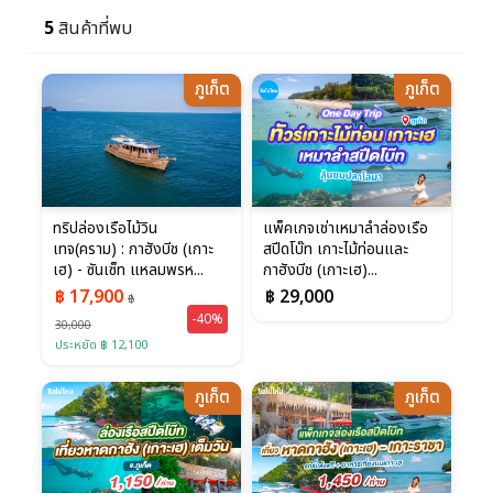
5
สินค้าที่พบ
ภูเก็ต
ภูเก็ต
ทริปล่องเรือไม้วิน
แพ็คเกจเช่าเหมาลำล่องเรือ
เทจ(คราม) : กาฮังบีช (เกาะ
สปีดโบ๊ท เกาะไม้ท่อนและ
เฮ) - ซันเซ็ท แหลมพรห...
กาฮังบีช (เกาะเฮ)...
฿ 17,900
฿ 29,000
฿
-40%
30,000
ประหยัด ฿ 12,100
ภูเก็ต
ภูเก็ต