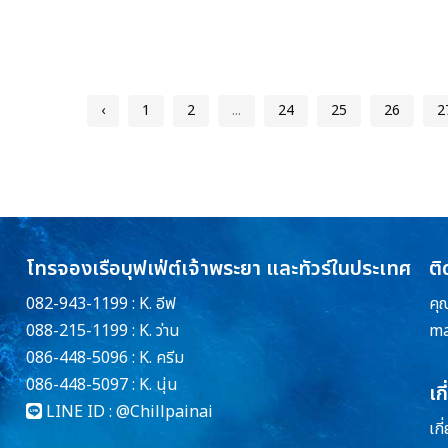
‹
1
2
...
24
25
26
2
โทรจองเรือบุฟเฟ่ต์เจ้าพระยา และทัวร์ในประเทศ
ติ
082-943-1199 : K. อีฟ
คุ
088-215-1199 : K. ว่าน
ma
086-448-5096 : K. ครีม
086-448-5097 : K. นุ่น
เก
LINE ID :
@Chillpainai
เกี