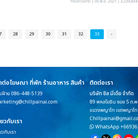
ทริปตัวอย่าง
| 05 พ.ย. 2021 | 3,239,834 
7
28
29
30
31
32
33
›
ดต่อโฆษณา ที่พัก ร้านอาหาร สินค้า
ติดต่อเรา
บริษัท ชิล มีเดีย จำกัด
ณฝ้าย 086-448-5139
rketing@chillpainai.com
89 พหลโยธิน ซอย 5 ถ.พ
แขวงพญาไท เขตพญาไท 
Chillpainai@gmail.c
ี่ยวกับเรา
WhatsApp
+66936
่ยวกับเรา