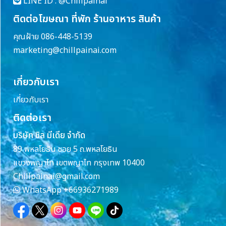
LINE ID :
@Chillpainai
ติดต่อโฆษณา ที่พัก ร้านอาหาร สินค้า
คุณฝ้าย 086-448-5139
marketing@chillpainai.com
เกี่ยวกับเรา
เกี่ยวกับเรา
ติดต่อเรา
บริษัท ชิล มีเดีย จำกัด
89 พหลโยธิน ซอย 5 ถ.พหลโยธิน
แขวงพญาไท เขตพญาไท กรุงเทพ 10400
Chillpainai@gmail.com
WhatsApp
+66936271989