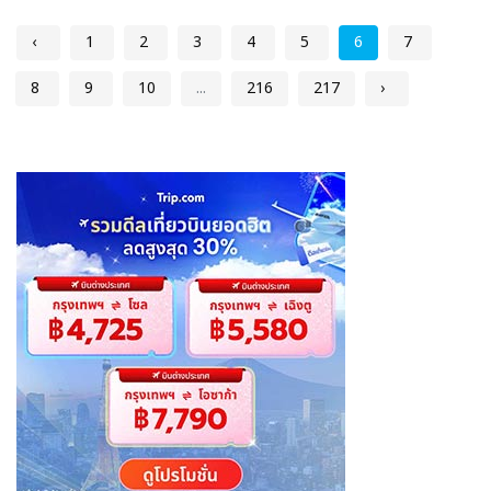
‹
1
2
3
4
5
6
7
8
9
10
...
216
217
›