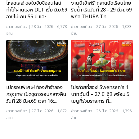
โหลดเลย! ต่อใบขับขี่ออนไลน์
งานนี้เข้าฟรี! ตลาดนัดเรือนไทย
ทำได้ผ่านแอพ DLT เริ่ม มิ.ย.69
ริมน้ำ เริ่มวันที่ 28 - 29 มี.ค. 69
อายุไม่เกิน 55 ปี และ...
พิกัด THURA Th...
ข่าวท่องเที่ยว
| 28 มี.ค. 2026 | 6,778
ข่าวท่องเที่ยว
| 27 มี.ค. 2026 | 1,083
อ่าน
อ่าน
เปิดรอบพิเศษ! ท้องฟ้าจำลอง
โปรถ้วยที่สอง! Swensen's 1
กรุงเทพ เปิดดูดาวรอบกลางคืน
บาท วันนี้ – 27 มี. 69 พร้อม 5
วันที่ 28 มี.ค.69 เวลา 16:...
เมนูที่ร่วมรายการ ที่...
ข่าวท่องเที่ยว
| 27 มี.ค. 2026 | 1,872
ข่าวท่องเที่ยว
| 26 มี.ค. 2026 | 1,396
อ่าน
อ่าน