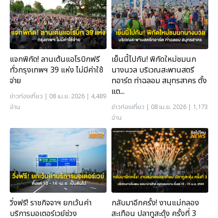
แจกพิกัด! ลานเต้นแอโรบิกฟรี
เย็นนี้ไปกัน! พิกัดใหม่ชมนก
ทั่วกรุงเทพฯ 39 แห่ง ไม่มีค่าใช้
นางนวล บริเวณสะพานสตรี
จ่าย
ทอาร์ต ท่าฉลอม สมุทรสาคร ตั้ง
แต...
ข่าวท่องเที่ยว
| 08 เม.ย. 2026 | 4,489
อ่าน
ข่าวท่องเที่ยว
| 08 เม.ย. 2026 | 1,173
อ่าน
วิ่งฟรี! ราชกิจจาฯ ยกเว้นค่า
กลับมาอีกครั้ง! งานแม่กลอง
บริการมอเตอร์เวย์ช่วง
สะเทือน ปลาทูสะดุ้ง ครั้งที่ 3