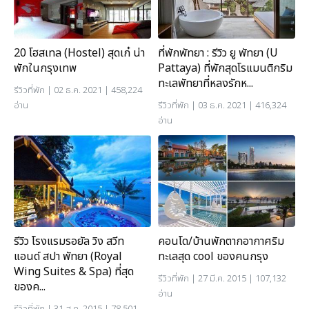
20 โฮสเทล (Hostel) สุดเก๋ น่า
ที่พักพัทยา : รีวิว ยู พัทยา (U
พักในกรุงเทพ
Pattaya) ที่พักสุดโรแมนติกริม
ทะเลพัทยาที่หลงรักห...
รีวิวที่พัก
| 02 ธ.ค. 2021 | 458,224
อ่าน
รีวิวที่พัก
| 03 ธ.ค. 2021 | 416,324
อ่าน
รีวิว โรงแรมรอยัล วิง สวีท
คอนโด/บ้านพักตากอากาศริม
แอนด์ สปา พัทยา (Royal
ทะเลสุด cool ของคนกรุง
Wing Suites & Spa) ที่สุด
รีวิวที่พัก
| 27 มี.ค. 2015 | 107,132
ของค...
อ่าน
รีวิวที่พัก
| 31 ส.ค. 2015 | 78,501