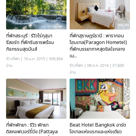
ที่พักสุราษฎร์ธานี : พารากอน
ที่พักสระบุรี : รีวิวไร่กุสุมา
โฮมเทล(Paragon Hometel)
รีสอร์ท ที่พักริมธารพร้อม
ที่พักบรรยากาศสุดชิลใจกลาง
กิจกรรมสุดมันส์
เม...
รีวิวที่พัก
| 16 ม.ค. 2015 | 309,364
รีวิวที่พัก
| 08 ต.ค. 2014 | 37,600
อ่าน
อ่าน
ที่พักพัทยา : รีวิว พัทยา
Beat Hotel Bangkok อาร์ต
ดิสคอฟเวอร์รี่บีช (Pattaya
โฮเทลแห่งแรกและแห่งเดียว