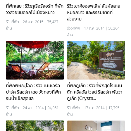
ที่พักเลย : รีวิวภูเรือรีสอร์ท ที่พัก
รีวิวเขาค้อออฟเลิฟ สัมผัสสาย
วิวสวยชมดอกไม้เมืองหนาว
หมอกขาว และธรรมชาติที่
สวยงาม
รีวิวที่พัก
| 26 ม.ค. 2015 | 75,427
อ่าน
รีวิวที่พัก
| 17 ต.ค. 2014 | 50,264
อ่าน
ที่พักพิษณุโลก : รีวิว เนเชอรัล
ที่พักภูเก็ต : รีวิวที่พักสุดโรแมน
ปาร์ค รีสอร์ท เดอ วังทองที่พัก
ติก คริสตัล ไวลด์ รีสอร์ท พันวา
ริมน้ำเข็กสุดชิล
ภูเก็ต (Crysta...
รีวิวที่พัก
| 24 พ.ย. 2014 | 94,051
รีวิวที่พัก
| 17 ต.ค. 2014 | 17,795
อ่าน
อ่าน