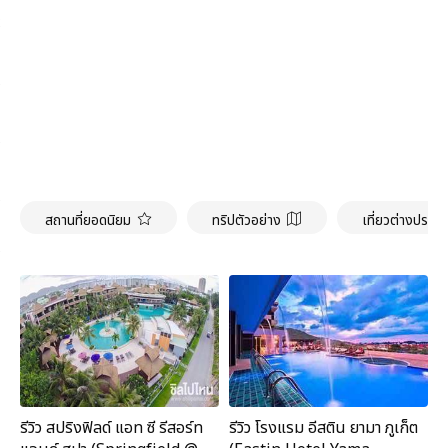
สถานที่ยอดนิยม
ทริปตัวอย่าง
เที่ยวต่างประเ
รีวิว สปริงฟิลด์ แอท ซี รีสอร์ท
รีวิว โรงแรม อีสติน ยามา ภูเก็ต