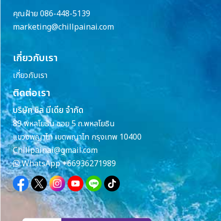
คุณฝ้าย 086-448-5139
marketing@chillpainai.com
เกี่ยวกับเรา
เกี่ยวกับเรา
ติดต่อเรา
บริษัท ชิล มีเดีย จำกัด
89 พหลโยธิน ซอย 5 ถ.พหลโยธิน
แขวงพญาไท เขตพญาไท กรุงเทพ 10400
Chillpainai@gmail.com
WhatsApp
+66936271989