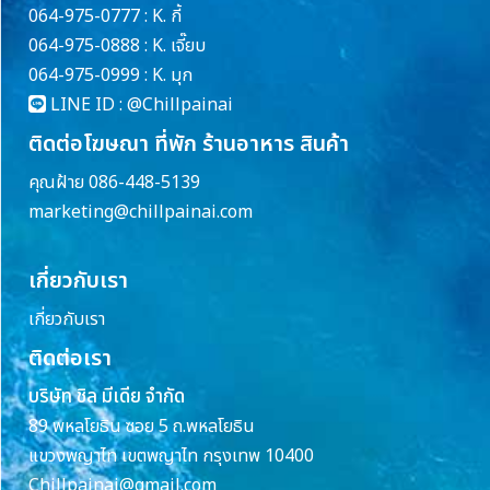
064-975-0777 : K. กี้
064-975-0888 : K. เจี๊ยบ
064-975-0999 : K. มุก
LINE ID :
@Chillpainai
ติดต่อโฆษณา ที่พัก ร้านอาหาร สินค้า
คุณฝ้าย 086-448-5139
marketing@chillpainai.com
เกี่ยวกับเรา
เกี่ยวกับเรา
ติดต่อเรา
บริษัท ชิล มีเดีย จำกัด
89 พหลโยธิน ซอย 5 ถ.พหลโยธิน
แขวงพญาไท เขตพญาไท กรุงเทพ 10400
Chillpainai@gmail.com