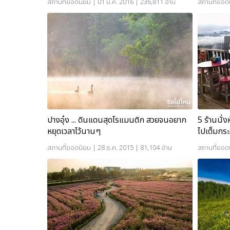
สถานที่ยอดนิยม
| 01 ม.ค. 2016 | 236,811 อ่าน
สถานที่ยอด
ปางอุ๋ง ... ดินแดนสุดโรแมนติก สวยจนอยาก
5 ร้านนั่
หยุดเวลาไว้นานๆ
ไปเต็มกระ
สถานที่ยอดนิยม
| 28 ธ.ค. 2015 | 81,104 อ่าน
สถานที่ยอด