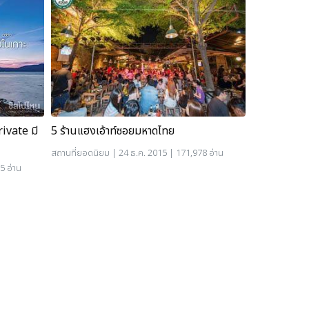
Private มี
5 ร้านแฮงเอ้าท์ซอยมหาดไทย
สถานที่ยอดนิยม
| 24 ธ.ค. 2015 | 171,978 อ่าน
5 อ่าน