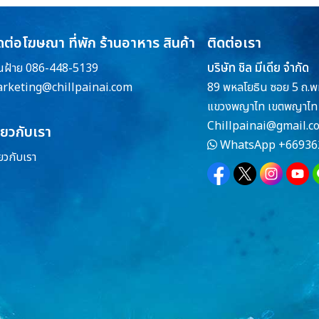
ดต่อโฆษณา ที่พัก ร้านอาหาร สินค้า
ติดต่อเรา
บริษัท ชิล มีเดีย จำกัด
ณฝ้าย 086-448-5139
rketing@chillpainai.com
89 พหลโยธิน ซอย 5 ถ.พ
แขวงพญาไท เขตพญาไท 
Chillpainai@gmail.c
ี่ยวกับเรา
WhatsApp
+66936
่ยวกับเรา