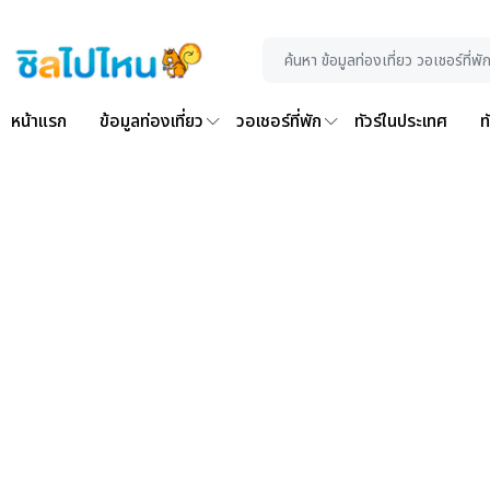
หน้าแรก
ข้อมูลท่องเที่ยว
วอเชอร์ที่พัก
ทัวร์ในประเทศ
ท