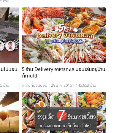
5 อ่าน
 หนีไปนอน
5 ร้าน Delivery อาหารทะเล นอนเล่นอยู่บ้าน
ก็ทานได้
5 อ่าน
สถานที่ยอดนิยม
| 28 ธ.ค. 2015 | 145,653 อ่าน