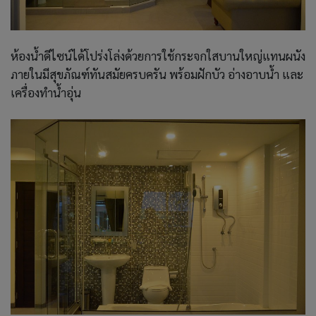
ห้องน้ำดีไซน์ได้โปร่งโล่งด้วยการใช้กระจกใสบานใหญ่แทนผนัง
ภายในมีสุขภัณฑ์ทันสมัยครบครัน พร้อมฝักบัว อ่างอาบน้ำ และ
เครื่องทำน้ำอุ่น