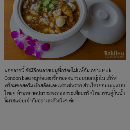
นอกจากนี้ ยังมีอีกหลายเมนูที่อร่อยไม่แพ้กัน อย่าง Pork
Condon bleu หมูห่อแฮมชีสทอดจนกรอบนอกนุ่มใน เสิร์ฟ
พร้อมซอสครีม ผักสลัดและเฟรนช์ฟราย ส่วนใครชอบเมนูแบบ
ไทยๆ ห้ามพลาดปลากะพงทอดกระเทียมพริกไทย ทานคู่กับน้ำ
จิ้มรสแซ่บเข้ากันอย่างลงตัวจริงๆ ค่ะ