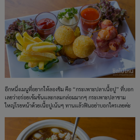
อีกหนึ่งเมนูที่อยากให้ลองชิม คือ “กระเพาะปลาเนื้อปู” ที่บอก
เลยว่าอร่อยเข้มข้นและกลมกล่อมมากๆ กระเพาะปลาชาม
ใหญ่โรยหน้าด้วยเนื้อปูเน้นๆ ทานแล้วฟินอย่าบอกใครเลยค่ะ