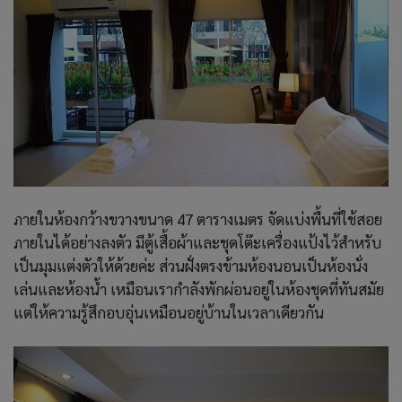
ภายในห้องกว้างขวาง
ขนาด
47 ตารางเมตร จั
ดแบ่งพื้นที่ใช้สอย
ภายในได้อย่างลงตัว
มีตู้เสื้อผ้าและชุดโต๊ะเครื่องแป้งไว้สำหรับ
เป็นมุมแต่งตัวให้ด้วยค่ะ ส่วน
ฝั่งตรงข้ามห้องนอนเป็นห้องนั่ง
เล่นและห้องน้ำ
เหมือนเรากำลังพักผ่อน
อยู่ในห้องชุดที่ทันสมัย
แต่
ให้ความรู้สึกอบอุ่นเหมือนอยู่บ้านในเวลาเดียวกัน