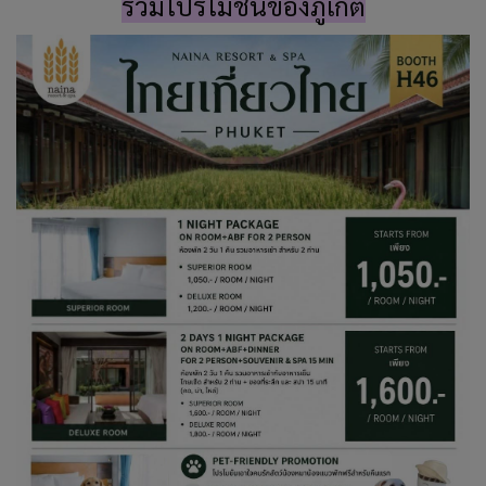
รวมโปรโมชั่นของภูเก็ต