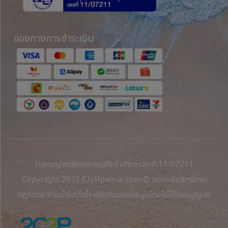
ช่องทางการชำระเงิน
ใบอนุญาตประกอบธุรกิจนำเที่ยว เลขที่ 11/07211
Copyright 2012 Chillpainai.com © สงวนลิขสิทธิ์ตาม
กฎหมาย ห้ามนำไปทำซ้ำ หรือคัดลอกข้อมูลโดยไม่ได้รับอนุญาต