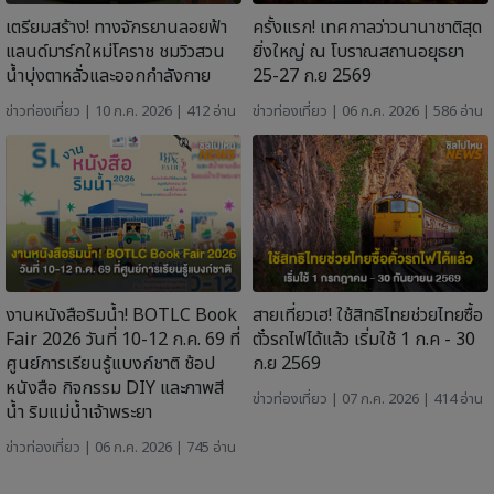
เตรียมสร้าง! ทางจักรยานลอยฟ้า
ครั้งแรก! เทศกาลว่าวนานาชาติสุด
แลนด์มาร์กใหม่โคราช ชมวิวสวน
ยิ่งใหญ่ ณ โบราณสถานอยุธยา
น้ำบุ่งตาหลั่วและออกกำลังกาย
25-27 ก.ย 2569
ข่าวท่องเที่ยว
| 10 ก.ค. 2026 | 412 อ่าน
ข่าวท่องเที่ยว
| 06 ก.ค. 2026 | 586 อ่าน
งานหนังสือริมน้ำ! BOTLC Book
สายเที่ยวเฮ! ใช้สิทธิไทยช่วยไทยซื้อ
Fair 2026 วันที่ 10-12 ก.ค. 69 ที่
ตั๋วรถไฟได้แล้ว เริ่มใช้ 1 ก.ค - 30
ศูนย์การเรียนรู้แบงก์ชาติ ช้อป
ก.ย 2569
หนังสือ กิจกรรม DIY และภาพสี
ข่าวท่องเที่ยว
| 07 ก.ค. 2026 | 414 อ่าน
น้ำ ริมแม่น้ำเจ้าพระยา
ข่าวท่องเที่ยว
| 06 ก.ค. 2026 | 745 อ่าน