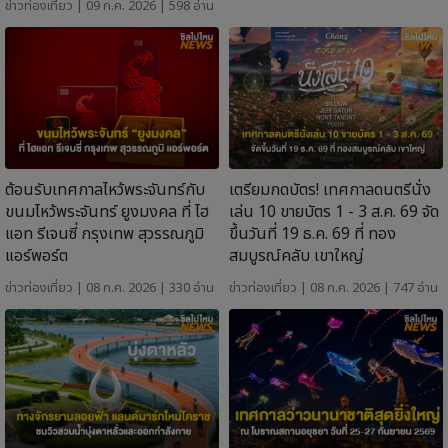
ข่าวท่องเที่ยว
| 09 ก.ค. 2026 | 598 อ่าน
ต้อนรับเทศกาลไหว้พระจันทร์กับ
เตรียมกดบัตร! เทศกาลดนตรีนั่ง
ขนมไหว้พระจันทร์ ยูงมงคล ที่ ไฮ
เล่น 10 ขายบัตร 1 - 3 ส.ค. 69 จัด
แอท รีเจนซี่ กรุงเทพ สุวรรณภูมิ
ขึ้นวันที่ 19 ธ.ค. 69 ที่ ทอง
แอร์พอร์ต
สมบูรณ์คลับ เขาใหญ่
ข่าวท่องเที่ยว
| 08 ก.ค. 2026 | 330 อ่าน
ข่าวท่องเที่ยว
| 08 ก.ค. 2026 | 747 อ่าน