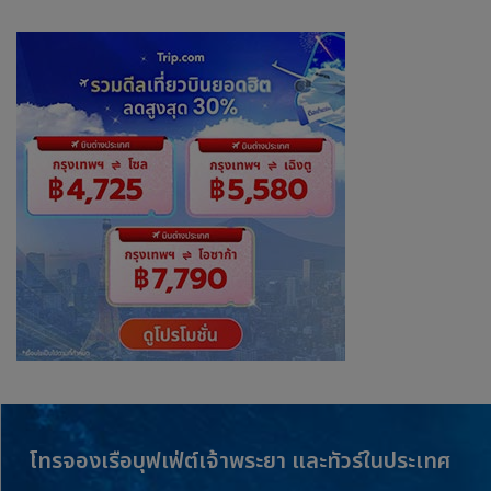
โทรจองเรือบุฟเฟ่ต์เจ้าพระยา และทัวร์ในประเทศ