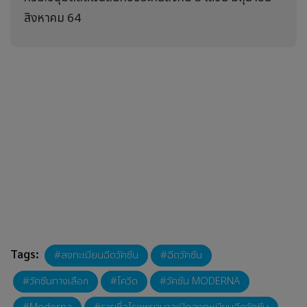
สิงหาคม 64
Tags:
ลงทะเบียนฉีดวัคซีน
ฉีดวัคซีน
วัคซีนทางเลือก
โควิด
วัคซีน MODERNA