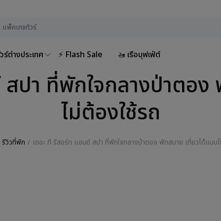
ัวร์ต่างประเทศ
⚡ Flash Sale
🚤 เรือบุฟเฟ่ต์
ด์ สปา ที่พักใจกลางป่าตอง 
ไม่ต้องใช้รถ
รีวิวที่พัก
เดอะ กี รีสอร์ท แอนด์ สปา ที่พักใจกลางป่าตอง พักสบาย เที่ยวได้แบบไม