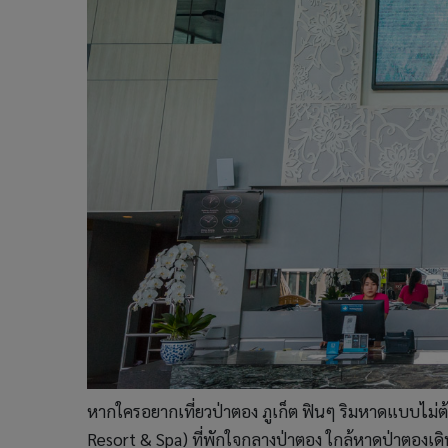
หากใครอยากเที่ยวป่าตอง ภูเก็ต ฟินๆ ริมหาดแบบไม่ต
Resort & Spa) ที่พักใจกลางป่าตอง ใกล้หาดป่าตองเด