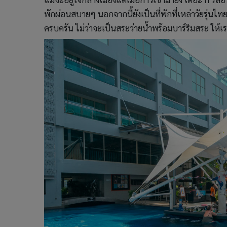
พักผ่อนสบายๆ นอกจากนี้ยังเป็นที่พักที่เหล่าวัยรุ่น
ครบครัน ไม่ว่าจะเป็นสระว่ายน้ำพร้อมบาร์ริมสระ ให้เรา