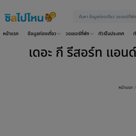
หน้าแรก
ข้อมูลท่องเที่ยว
วอเชอร์ที่พัก
ทัวร์ในประเทศ
ท
เดอะ กี รีสอร์ท แอน
หน้าแรก