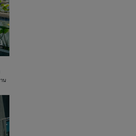
ม
สาน