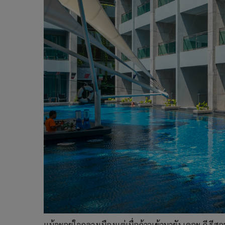
แม้จะอยู่ใจกลางเมืองแต่เมื่อก้าวเข้ามายัง เดอะ กี รี