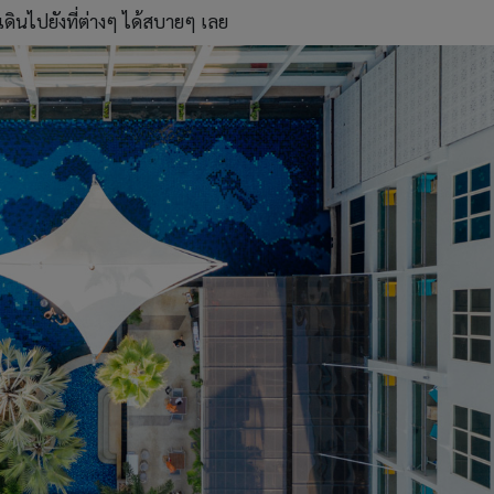
รถเดินไปยังที่ต่างๆ ได้สบายๆ เลย