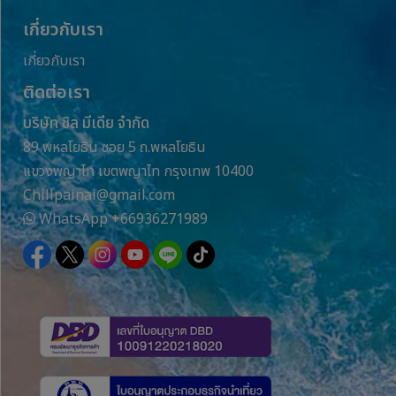
เกี่ยวกับเรา
เกี่ยวกับเรา
ติดต่อเรา
บริษัท ชิล มีเดีย จำกัด
89 พหลโยธิน ซอย 5 ถ.พหลโยธิน
แขวงพญาไท เขตพญาไท กรุงเทพ 10400
Chillpainai@gmail.com
WhatsApp
+66936271989