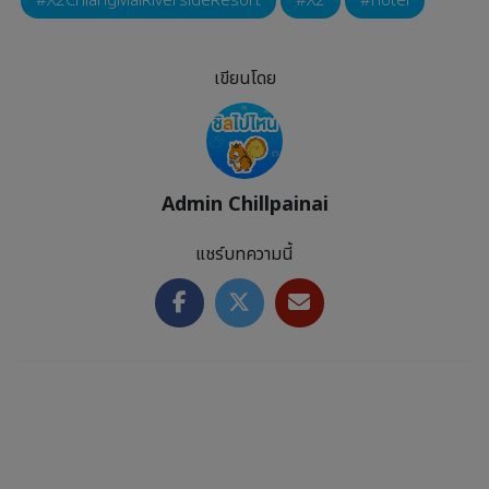
X2ChiangMaiRiversideResort
X2
hotel
เขียนโดย
Admin Chillpainai
แชร์บทความนี้