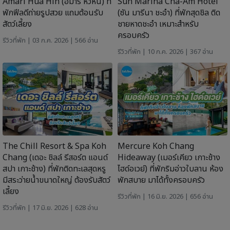
Amari Hua Hin (อมารี หัวหิน) ที่
Sun Marina Cha-Am Hotel
พักฟีลดีถ่ายรูปสวย แถมต้อนรับ
(ซัน มารีนา ชะอำ) ที่พักสุดชิล ติด
สัตว์เลี้ยง
ชายหาดชะอำ เหมาะสำหรับ
ครอบครัว
รีวิวที่พัก
| 03 ก.ค. 2026 | 566 อ่าน
รีวิวที่พัก
| 10 ก.ค. 2026 | 367 อ่าน
The Chill Resort & Spa Koh
Mercure Koh Chang
Chang (เดอะ ชิลล์ รีสอร์ต แอนด์
Hideaway (เมอร์เคียว เกาะช้าง
สปา เกาะช้าง) ที่พักติดทะเลสุดหรู
ไฮด์อเวย์) ที่พักริมอ่าวใบลาน ห้อง
มีสระว่ายน้ำขนาดใหญ่ ต้องรับสัตว์
พักสบาย มาได้ทั้งครอบครัว
เลี้ยง
รีวิวที่พัก
| 16 มิ.ย. 2026 | 656 อ่าน
รีวิวที่พัก
| 17 มิ.ย. 2026 | 628 อ่าน