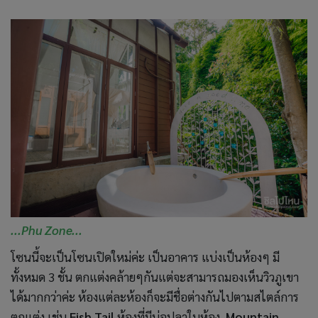
...Phu Zone...
โซนนี้จะเป็นโซนเปิดใหม่ค่ะ เป็นอาคาร แบ่งเป็นห้องๆ มี
ทั้งหมด 3 ชั้น ตกแต่งคล้ายๆกันแต่จะสามารถมองเห็นวิวภูเขา
ได้มากกว่าค่ะ ห้องแต่ละห้องก็จะมีชื่อต่างกันไปตามสไตล์การ
ตกแต่ง เช่น
Fish Tail
ห้องที่มีบ่อปลาในห้อง
Mountain
View
ห้องที่มองเห็นวิวภูเขา
Tree Top
ห้องชั้นบนสุด และ
Pool Near Stream
คือห้องที่มีสระว่ายน้ำอยู่ในห้องค่ะ