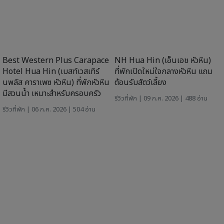
The Chill Resort & Spa Koh
Mercure Koh Chang
Chang (เดอะ ชิลล์ รีสอร์ต แอนด์
Hideaway (เมอร์เคียว เกาะช้าง
สปา เกาะช้าง) ที่พักติดทะเลสุดหรู
ไฮด์อเวย์) ที่พักริมอ่าวใบลาน ห้อง
มีสระว่ายน้ำขนาดใหญ่ ต้องรับสัตว์
พักสบาย มาได้ทั้งครอบครัว
เลี้ยง
รีวิวที่พัก
| 16 มิ.ย. 2026 | 665 อ่าน
รีวิวที่พัก
| 17 มิ.ย. 2026 | 636 อ่าน
โทรจองเรือบุฟเฟ่ต์เจ้าพระยา และทัวร์ในประเทศ
082-943-1199 : K. อีฟ