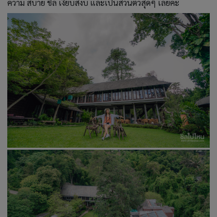
ความ สบาย ชิล เงียบสงบ และเป็นส่วนตัวสุดๆ เลยค่ะ