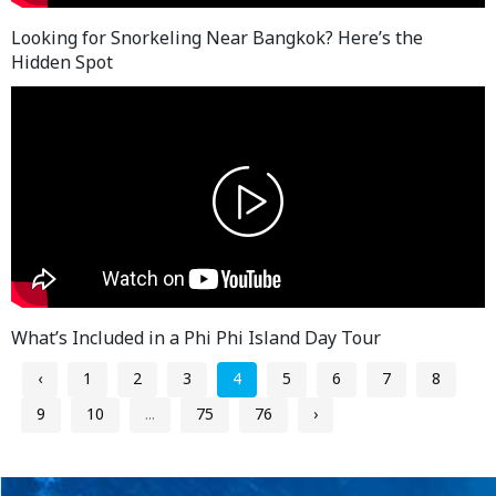
Looking for Snorkeling Near Bangkok? Here’s the
Hidden Spot
What’s Included in a Phi Phi Island Day Tour
‹
1
2
3
4
5
6
7
8
9
10
...
75
76
›