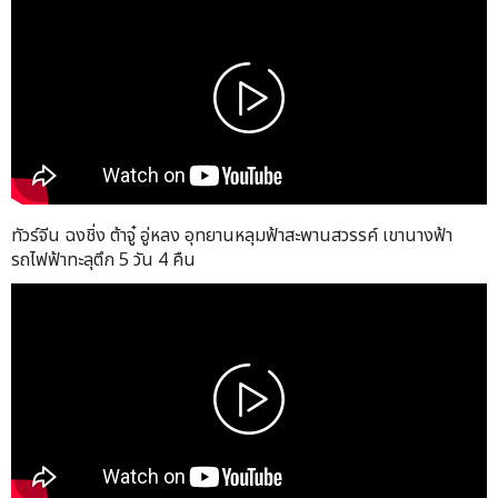
ทัวร์จีน ฉงชิ่ง ต้าจู๋ อู่หลง อุทยานหลุมฟ้าสะพานสวรรค์ เขานางฟ้า
รถไฟฟ้าทะลุตึก 5 วัน 4 คืน