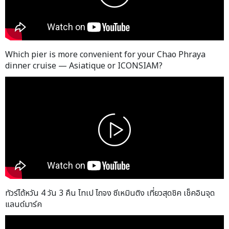
Which pier is more convenient for your Chao Phraya
dinner cruise — Asiatique or ICONSIAM?
ทัวร์ไต้หวัน 4 วัน 3 คืน ไทเป ไถจง ซีเหมินติง เที่ยวสุดชิค เช็คอินจุด
แลนด์มาร์ค