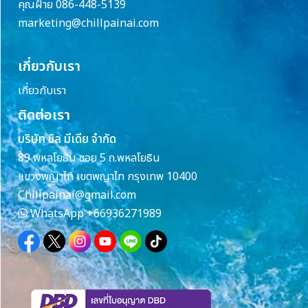
คุณฝ้าย 086-448-5139
marketing@chillpainai.com
เกี่ยวกับเรา
เกี่ยวกับเรา
ติดต่อเรา
บริษัท ชิล มีเดีย จำกัด
89 พหลโยธิน ซอย 5 ถ.พหลโยธิน
แขวงพญาไท เขตพญาไท กรุงเทพ 10400
Chillpainai@gmail.com
WhatsApp
+66936271989