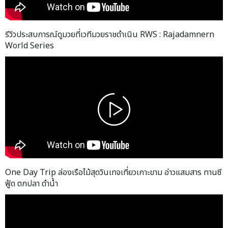
รีวิวประสบการณ์ดูมวยที่เวทีมวยราชดำเนิน RWS : Rajadamnern
World Series
One Day Trip ล่องเรือไม้สุดวินเทจเที่ยวเกาะขาม อ่าวแสมสาร ทานซี
ฟู้ด ตกปลา ดำน้ำ