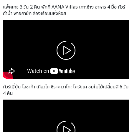
แพ็คเกจ 3 วัน 2 คืน พักที่ AANA Villas เกาะช้าง อาหาร 4 มื้อ ทัวร์
ดำน้ำ พายคายัค ล่องเรือชมหิ่งห้อย
ทัวร์ญี่ปุ่น โอซาก้า เกียวโต ชิราคาวาโกะ โครังเค ชมใบไม้เปลี่ยนสี 6 วัน
4 คืน