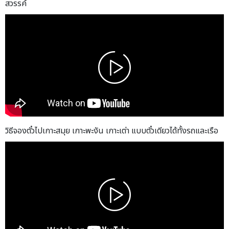
สวรรค์
วิธีจองตั๋วไปเกาะสมุย เกาะพะงัน เกาะเต่า แบบตั๋วเดียวได้ทั้งรถและเรือ